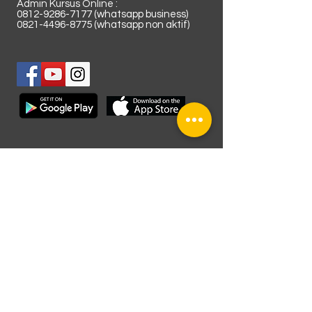
Admin Kursus Online :
0812-9286-7177
(whatsapp business)
0821-4496-8775
(whatsapp non aktif)
Lokasi