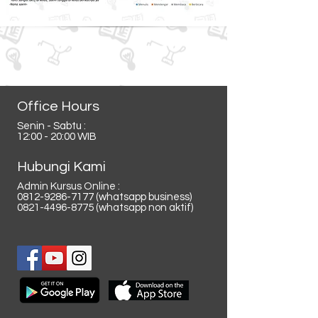
Office Hours
Senin - Sabtu :
12:00 - 20:00 WIB
Hubungi Kami
Admin Kursus Online :
0812-9286-7177
(whatsapp business)
0821-4496-8775
(whatsapp non aktif)