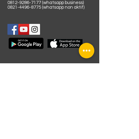
0812-9286-7177
(whatsapp business)
0821-4496-8775
(whatsapp non aktif)
Lokasi