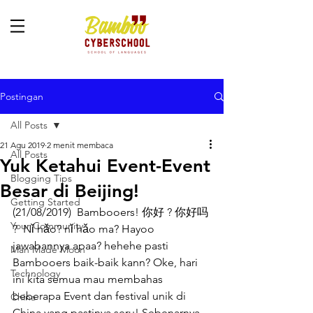
Postingan
All Posts
21 Agu 2019
2 menit membaca
All Posts
Yuk Ketahui Event-Event
Blogging Tips
Besar di Beijing!
Getting Started
(21/08/2019)  Bambooers! 你好 ? 你好吗 
Your Community
?  Nǐ hǎo? nǐ hǎo ma? Hayoo 
jawabannya apaa? hehehe pasti 
Man Made Moon
Bambooers baik-baik kann? Oke, hari 
Technology
ini kita semua mau membahas 
beberapa Event dan festival unik di 
China
China yang pastinya seru! Sebenarnya 