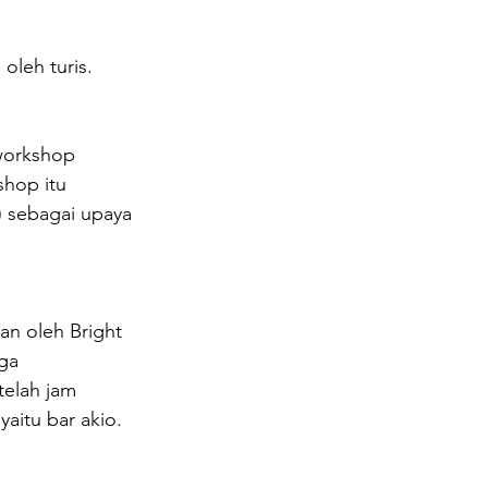
leh turis. 
 workshop 
hop itu 
 sebagai upaya 
an oleh Bright 
ga 
elah jam 
aitu bar akio.