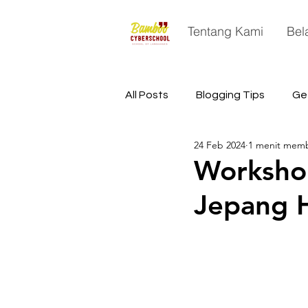
Tentang Kami
Bel
All Posts
Blogging Tips
Ge
24 Feb 2024
1 menit mem
China
Astronomy
Sp
Workshop
Jepang 