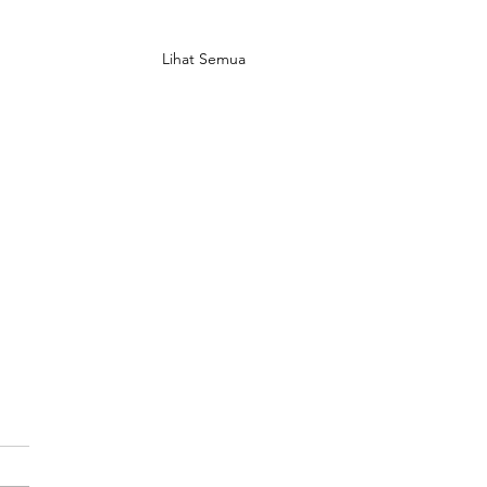
Lihat Semua
in Banyak Rumah
tu' di Jepang, Bikin
omi Rugi
ng sedang menghadapi