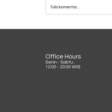
Tulis komentar...
Lagi Viral di China, Kopi
Dicampur Irisan Daun
Bawang
Office Hours
Senin - Sabtu :
12:00 - 20:00 WIB