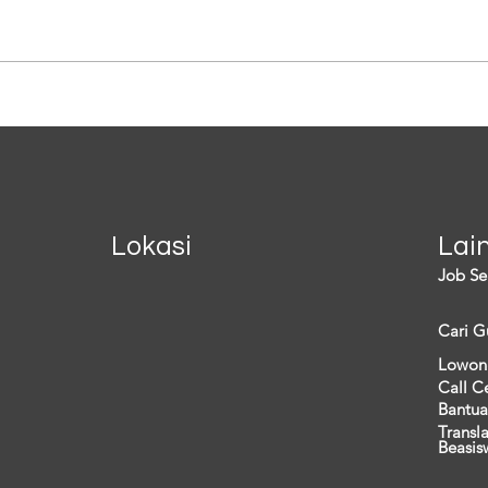
yang membuat angka kesuburan
krisi
di negara itu jatuh ke titik
meng
terendah. Kondisi tersebut juga
tetap
berdampak pada...
lainny
Lokasi
Lai
Job Se
Cari G
Lowon
Call C
Bantua
Transl
Beasis