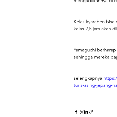
mengadakannya di re
Kelas kyaraben bisa d
kelas 2,5 jam akan d
Yamaguchi berharap 
sehingga mereka dap
selengkapnya 
https:
turis-asing-jepang-h