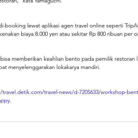
storan," kata Yamaguchi.
i-booking lewat aplikasi agen travel online seperti TripA
ikenakan biaya 8.000 yen atau sekitar Rp 800 ribuan per o
bisa memberikan keahlian bento pada pemilik restoran l
at menyelenggarakan lokakarya mandiri.
//travel.detik.com/travel-news/d-7205633/workshop-bent
appy
.