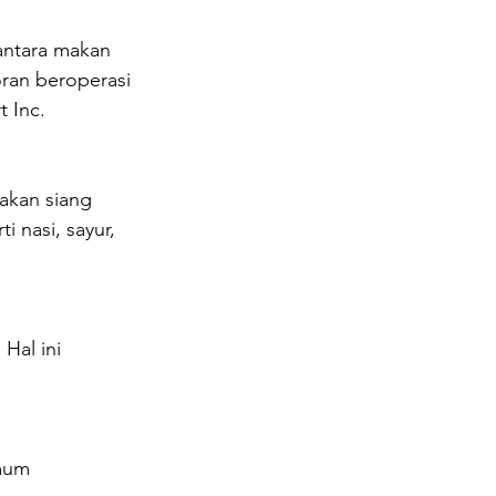
ntara makan 
ran beroperasi 
t Inc.
akan siang 
 nasi, sayur, 
Hal ini 
umum 