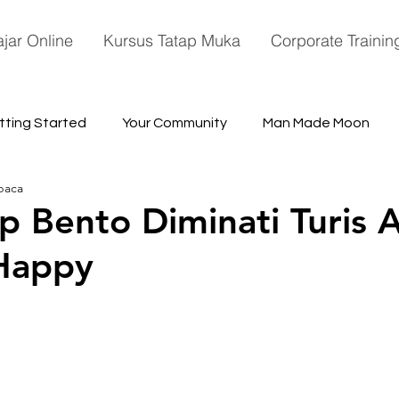
ajar Online
Kursus Tatap Muka
Corporate Trainin
tting Started
Your Community
Man Made Moon
baca
ace
 Bento Diminati Turis A
Happy