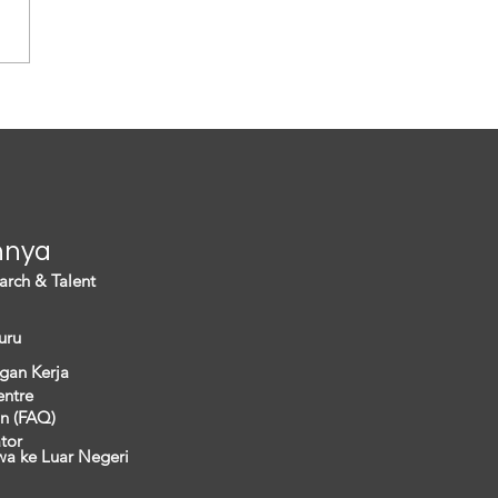
s demografi yang tak hanya
ancam eksistensi warganya
i menimbulkan persoalan
a. Hal ini...
nnya
arch & Talent
uru
gan Kerja
entre
n (FAQ)
ator
wa ke Luar Negeri