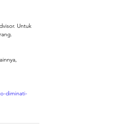
dvisor. Untuk 
rang.
ainnya, 
o-diminati-