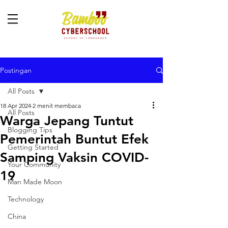
Postingan
All Posts
18 Apr 2024
2 menit membaca
All Posts
Warga Jepang Tuntut
Blogging Tips
Pemerintah Buntut Efek
Getting Started
Samping Vaksin COVID-
Your Community
19
Man Made Moon
Technology
China