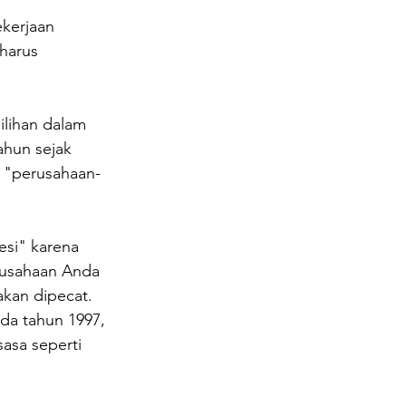
kerjaan 
harus 
lihan dalam 
ahun sejak 
a "perusahaan-
esi" karena 
rusahaan Anda 
akan dipecat.
da tahun 1997, 
asa seperti 