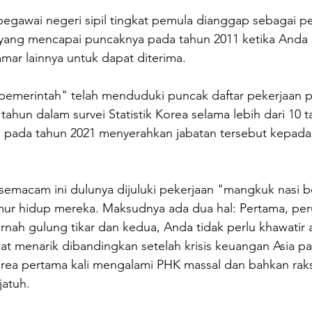
egawai negeri sipil tingkat pemula dianggap sebagai pe
 yang mencapai puncaknya pada tahun 2011 ketika Anda 
mar lainnya untuk dapat diterima.
pemerintah" telah menduduki puncak daftar pekerjaan pi
tahun dalam survei Statistik Korea selama lebih dari 10 t
u pada tahun 2021 menyerahkan jabatan tersebut kepad
semacam ini dulunya dijuluki pekerjaan "mangkuk nasi b
ur hidup mereka. Maksudnya ada dua hal: Pertama, pe
rnah gulung tikar dan kedua, Anda tidak perlu khawatir 
at menarik dibandingkan setelah krisis keuangan Asia pa
orea pertama kali mengalami PHK massal dan bahkan raks
atuh.