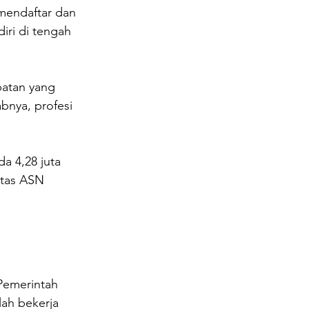
endaftar dan 
iri di tengah 
patan yang 
bnya, profesi 
a 4,28 juta 
itas ASN 
 
Pemerintah 
ah bekerja 