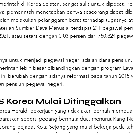
rintah di Korea Selatan, sangat sulit untuk dipecat. Pe
ai pemerintah menetapkan bahwa seseorang dapat diber
telah melakukan pelanggaran berat terhadap tugasnya a
erian Sumber Daya Manusia, terdapat 211 pegawai pem
021, atau setara dengan 0,03 persen dari 750.824 pegaw
innya untuk menjadi pegawai negeri adalah dana pensiun
erintah lebih besar dibandingkan dengan program Laya
 ini berubah dengan adanya reformasi pada tahun 2015 
n pensiun pegawai negeri.
 Korea Mulai Ditinggalkan
orea Herald, pekerjaan yang tidak akan pernah membuat
diibaratkan seperti pedang bermata dua, menurut Kang N
eorang pejabat Kota Sejong yang mulai bekerja pada ta