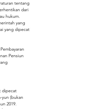
raturan tentang 
hentikan dari 
tau hukum.
erintah yang 
ai yang dipecat 
. Pembayaran 
nan Pensiun 
yang 
 dipecat 
a-yun (bukan 
hun 2019.