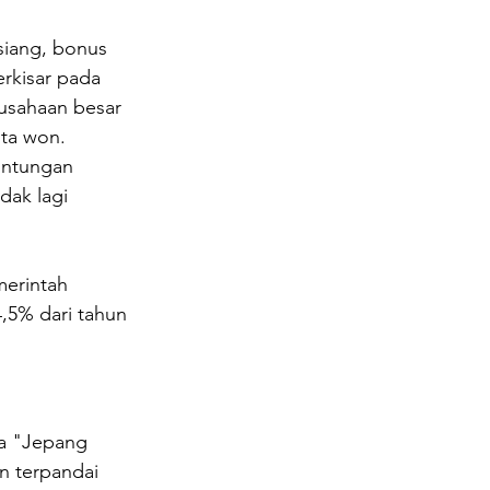
siang, bonus 
rkisar pada 
rusahaan besar 
uta won.
untungan 
dak lagi 
erintah 
,5% dari tahun 
a "Jepang 
n terpandai 