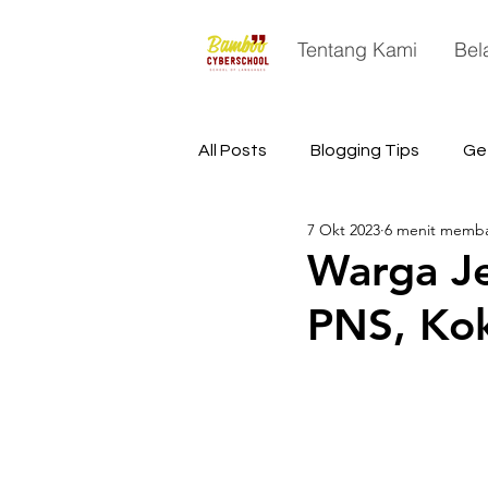
Tentang Kami
Bel
All Posts
Blogging Tips
Ge
7 Okt 2023
6 menit memb
China
Astronomy
Sp
Warga Je
PNS, Kok