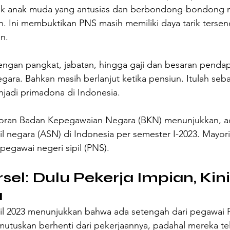
ak anak muda yang antusias dan berbondong-bondong m
. Ini membuktikan PNS masih memiliki daya tarik tersend
n.
dengan pangkat, jabatan, hingga gaji dan besaran penda
egara. Bahkan masih berlanjut ketika pensiun. Itulah seba
njadi primadona di Indonesia.
aporan Badan Kepegawaian Negara (BKN) menunjukkan, ad
il negara (ASN) di Indonesia per semester I-2023. Mayor
egawai negeri sipil (PNS).
sel: Dulu Pekerja Impian, Kini
a
ril 2023 menunjukkan bahwa ada setengah dari pegawai 
utuskan berhenti dari pekerjaannya, padahal mereka tel