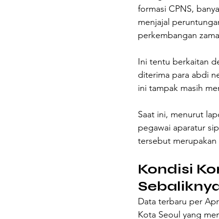
formasi CPNS, bany
menjajal peruntungan
perkembangan zama
Ini tentu berkaitan 
diterima para abdi n
ini tampak masih me
Saat ini, menurut l
pegawai aparatur sip
tersebut merupakan p
Kondisi Kor
Sebalikny
Data terbaru per Ap
Kota Seoul yang mem