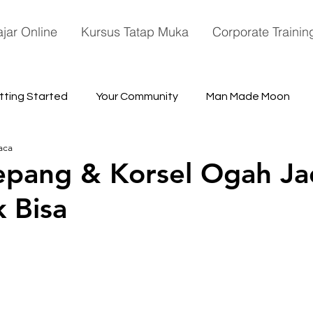
ajar Online
Kursus Tatap Muka
Corporate Trainin
tting Started
Your Community
Man Made Moon
aca
ace
pang & Korsel Ogah Ja
 Bisa