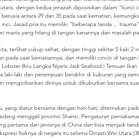
 utara, dengan kedua jenazah diposisikan dalam “kunci c
ini berusia antara 29 dan 35 pada saat kematian, kemungki
 4 inci. Jasad pria itu memiliki “beberapa tanda ... trauma
ari manis yang hilang di tangan kanannya dan masalah pa
a, terlihat cukup sehat, dengan tinggi sekitar 5 kaki 2 in
un pada saat kematiannya, dan memiliki cincin di tangan k
Lobster Biru Langka Nyaris Jadi Seafood | Temuan Ikan
a laki-laki dan perempuan berakhir di kuburan yang sam
stri mengorbankan dirinya untuk dikuburkan bersama sua
, yang diatur bersama dengan hati-hati, ditemukan pada
sedang menggali provinsi Shanxi. Pengaturan pemakaman i
g pertama dari jenisnya di China dan bisa menjadi tan
spresi fisiknya di negara itu selama Dinasti Wei Utara (3