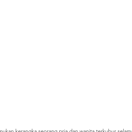
ukan kerangka seorang pria dan wanita terkubur selama 