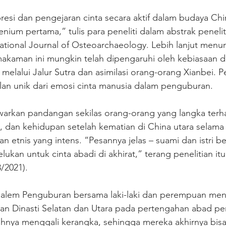
esi dan pengejaran cinta secara aktif dalam budaya Chi
nium pertama,” tulis para peneliti dalam abstrak penelit
national Journal of Osteoarchaeology. Lebih lanjut menu
makaman ini mungkin telah dipengaruhi oleh kebiasaan da
 melalui Jalur Sutra dan asimilasi orang-orang Xianbei. 
ilan unik dari emosi cinta manusia dalam penguburan. 
warkan pandangan sekilas orang-orang yang langka terha
, dan kehidupan setelah kematian di China utara selama
n etnis yang intens. “Pesannya jelas – suami dan istri be
ukan untuk cinta abadi di akhirat,” terang penelitian itu
/2021). 
usalem Penguburan bersama laki-laki dan perempuan menj
dan Dinasti Selatan dan Utara pada pertengahan abad pe
uhnya menggali kerangka, sehingga mereka akhirnya bisa