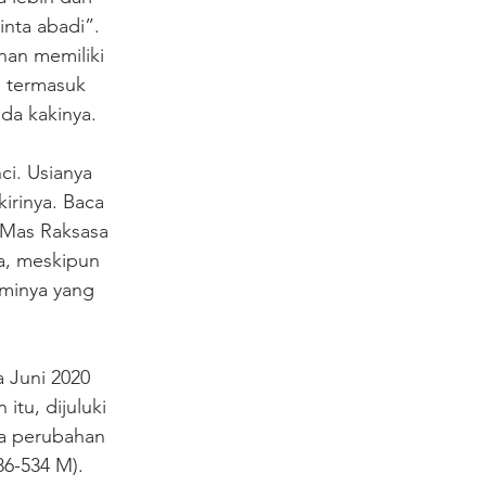
inta abadi”. 
nan memiliki 
” termasuk 
da kakinya. 
ci. Usianya 
irinya. Baca 
 Mas Raksasa 
a, meskipun 
minya yang 
 Juni 2020 
tu, dijuluki 
da perubahan 
86-534 M). 