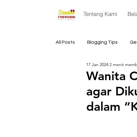
Tentang Kami
Bel
All Posts
Blogging Tips
Ge
17 Jan 2024
2 menit mem
China
Astronomy
Sp
Wanita C
agar Dik
dalam “K