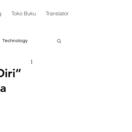
g
Toko Buku
Translator
Technology
iri”
ya