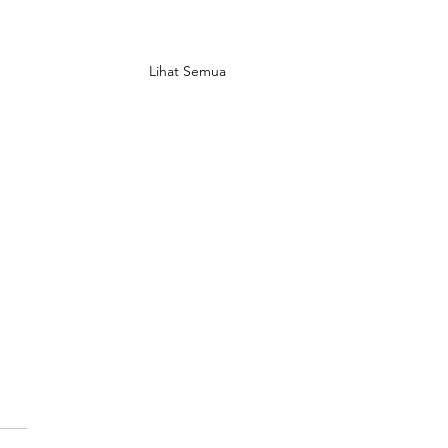
Lihat Semua
in Banyak Rumah
tu' di Jepang, Bikin
omi Rugi