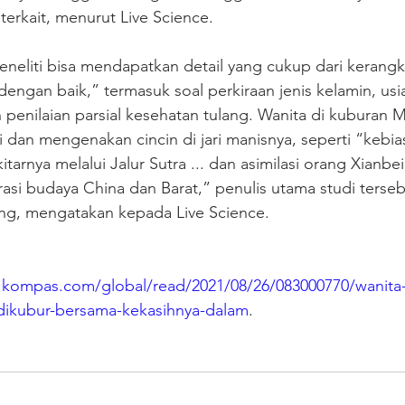
erkait, menurut Live Science. 
eneliti bisa mendapatkan detail yang cukup dari kerang
dengan baik,” termasuk soal perkiraan jenis kelamin, usia
n penilaian parsial kesehatan tulang. Wanita di kuburan
i dan mengenakan cincin di jari manisnya, seperti “kebia
itarnya melalui Jalur Sutra ... dan asimilasi orang Xianbei
si budaya China dan Barat,” penulis utama studi terseb
g, mengatakan kepada Live Science.
.kompas.com/global/read/2021/08/26/083000770/wanita
-dikubur-bersama-kekasihnya-dalam
.