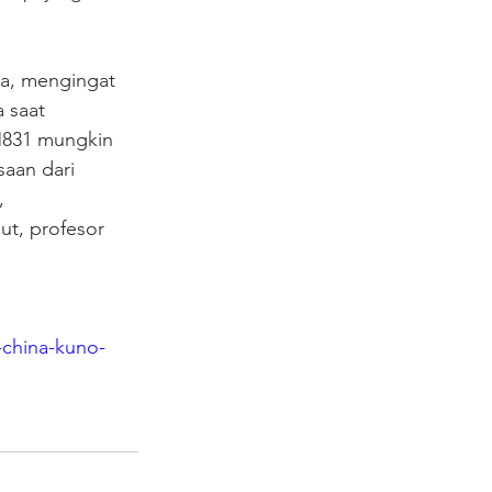
ka, mengingat 
 saat 
 M831 mungkin 
saan dari 
, 
ut, profesor 
-china-kuno-