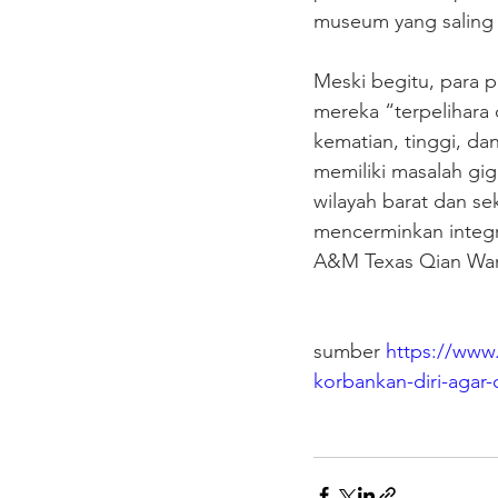
museum yang saling t
Meski begitu, para p
mereka “terpelihara 
kematian, tinggi, da
memiliki masalah gig
wilayah barat dan sek
mencerminkan integra
A&M Texas Qian Wan
sumber 
https://www
korbankan-diri-agar