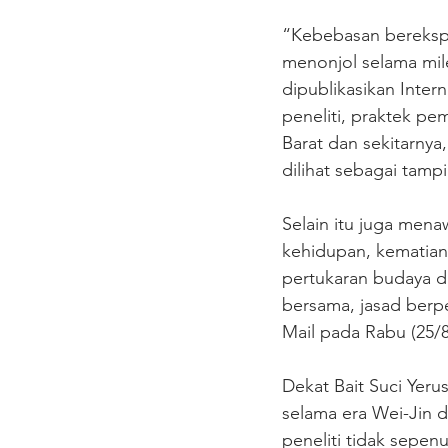
“Kebebasan berekspr
menonjol selama mile
dipublikasikan Inter
peneliti, praktek pe
Barat dan sekitarnya,
dilihat sebagai tamp
Selain itu juga mena
kehidupan, kematian
pertukaran budaya da
bersama, jasad berpel
Mail pada Rabu (25/8
Dekat Bait Suci Yer
selama era Wei-Jin 
peneliti tidak sepen