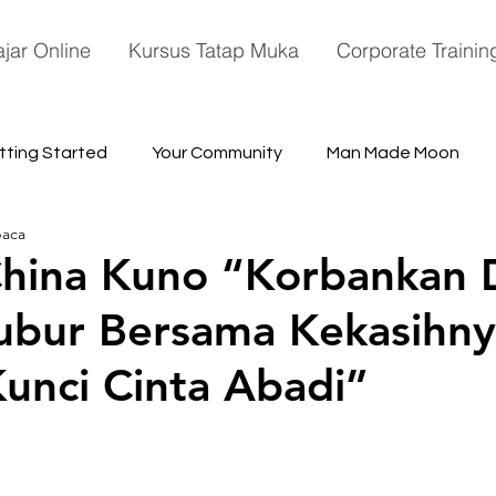
ajar Online
Kursus Tatap Muka
Corporate Trainin
tting Started
Your Community
Man Made Moon
baca
ace
hina Kuno “Korbankan D
ubur Bersama Kekasihn
unci Cinta Abadi”