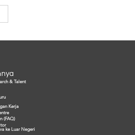
ng sedang menghadapi
s demografi yang tak hanya
ancam eksistensi warganya
i menimbulkan persoalan
a. Hal ini...
nnya
arch & Talent
uru
gan Kerja
entre
n (FAQ)
ator
wa ke Luar Negeri