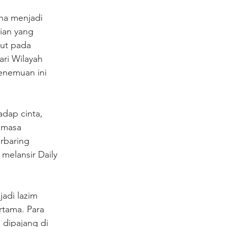
na menjadi 
ian yang 
rut pada 
ri Wilayah 
Penemuan ini 
dap cinta, 
 masa 
rbaring 
 melansir Daily 
adi lazim 
rtama. Para 
 dipajang di 