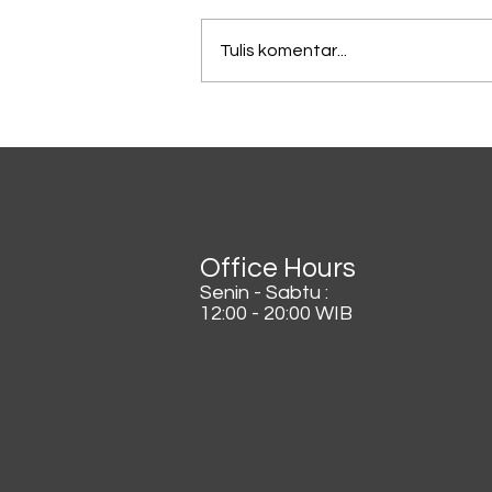
Tulis komentar...
Lagi Viral di China, Kopi
Dicampur Irisan Daun
Bawang
Office Hours
Senin - Sabtu :
12:00 - 20:00 WIB