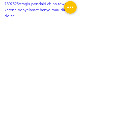
7307528/tragis-pendaki-china-tewas-
karena-penyelamat-hanya-mau-dibayar-
dolar
.
Lihat Semua
Postingan Terakhir