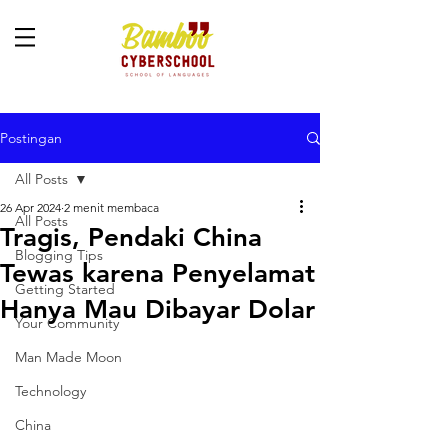
Postingan
All Posts
26 Apr 2024
2 menit membaca
All Posts
Tragis, Pendaki China
Blogging Tips
Tewas karena Penyelamat
Getting Started
Hanya Mau Dibayar Dolar
Your Community
Man Made Moon
Technology
China