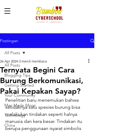
Postingan
All Posts
26 Apr 2024
3 menit membaca
All Posts
Ternyata Begini Cara
Blogging Tips
Burung Berkomunikasi,
Getting Started
Pakai Kepakan Sayap?
Your Community
Penelitian baru menemukan bahwa 
Man Made Moon
setidaknya satu spesies burung bisa 
melakukan tindakan seperti halnya 
Technology
manusia dan kera besar. Tindakan itu 
China
berupa penggunaan isyarat simbolis 