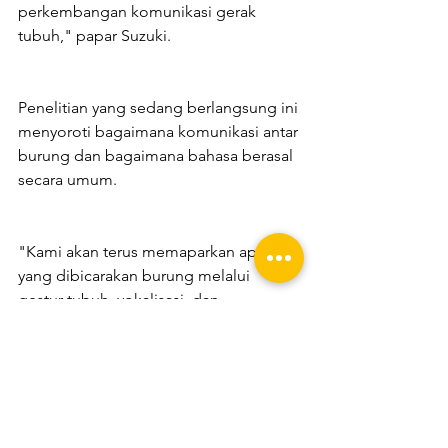
perkembangan komunikasi gerak 
tubuh," papar Suzuki.
Penelitian yang sedang berlangsung ini 
menyoroti bagaimana komunikasi antar 
burung dan bagaimana bahasa berasal 
secara umum.
"Kami akan terus memaparkan apa 
yang dibicarakan burung melalui 
gestur tubuh, vokalisasi, dan 
kombinasinya. Upaya ini tidak hanya 
memungkinkan kita mengungkap 
kekayaan bahasa hewan, melainkan 
juga berguna untuk mengungkap asal-
usul dan evolusi bahasa kita sendiri," 
pungkasnya.