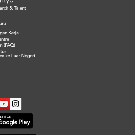
arch & Talent
uru
gan Kerja
entre
n (FAQ)
ator
wa ke Luar Negeri