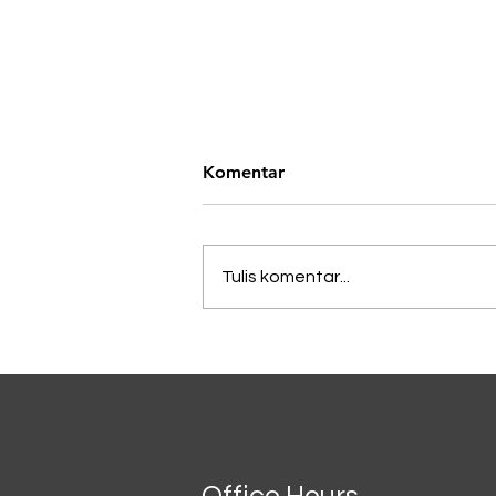
Komentar
Tulis komentar...
Lagi Viral di China, Kopi
Dicampur Irisan Daun
Bawang
Office Hours