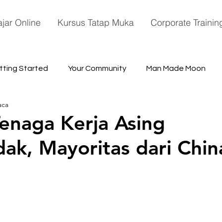
ajar Online
Kursus Tatap Muka
Corporate Trainin
tting Started
Your Community
Man Made Moon
aca
ace
enaga Kerja Asing
k, Mayoritas dari Chin