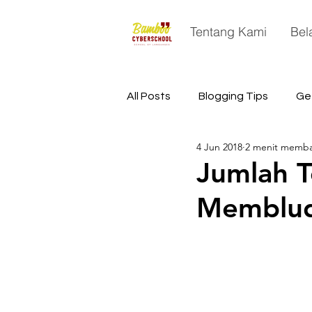
Tentang Kami
Bel
All Posts
Blogging Tips
Ge
4 Jun 2018
2 menit memb
China
Astronomy
Sp
Jumlah T
Membluda