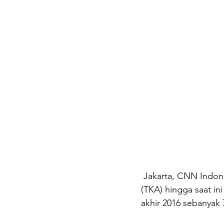
 Jakarta, CNN Indonesia -- Kementerian Tenaga Kerja mencatat, jumlah tenaga kerja asing 
(TKA) hingga saat in
akhir 2016 sebanyak 