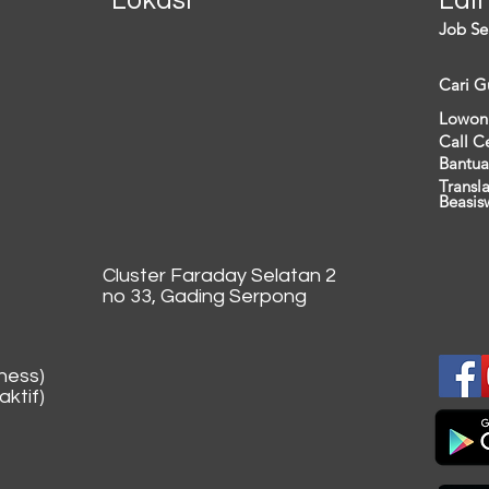
Job Se
Cari G
Lowon
Call C
Bantua
Transl
Beasis
Cluster Faraday Selatan 2
no 33, Gading Serpong
ness)
ktif)