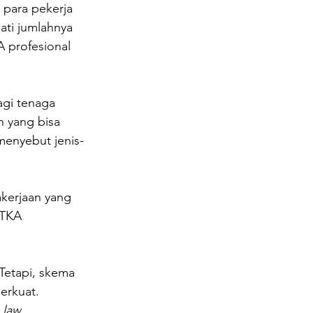
 para pekerja 
ati jumlahnya 
 profesional 
gi tenaga 
n yang bisa 
 menyebut jenis-
kerjaan yang 
 TKA 
 Tetapi, skema 
erkuat. 
 
law 