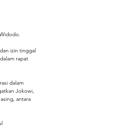
 Widodo.
an izin tinggal 
 dalam rapat 
rasi dalam 
gatkan Jokowi, 
sing, antara 
l 