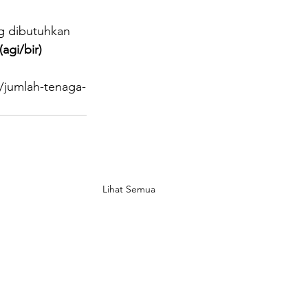
g dibutuhkan 
(agi/bir)
/jumlah-tenaga-
Lihat Semua