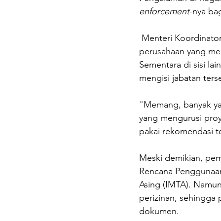
enforcement
-nya bag
 Menteri Koordinator bidang Perekonomian Darmin Nasution menyebut, banyak 
perusahaan yang men
Sementara di sisi la
mengisi jabatan ters
"Memang, banyak yan
yang mengurusi proye
pakai rekomendasi te
Meski demikian, pem
Rencana Penggunaan 
Asing (IMTA). Namun
perizinan, sehingga
dokumen.