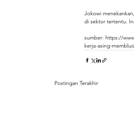
Jokowi menekankan, T
di sektor tertentu. I
sumber: https://ww
kerja-asing-memblud
Postingan Terakhir