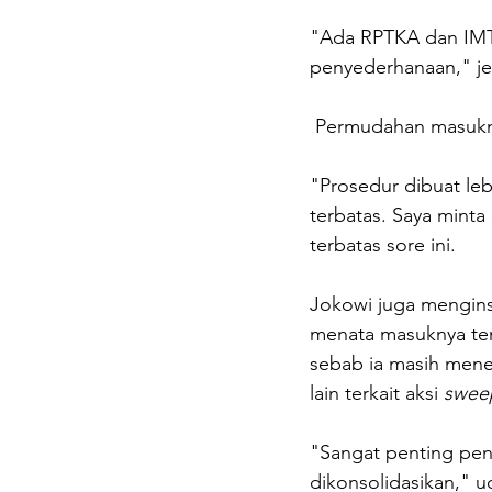
"Ada RPTKA dan IMTA
penyederhanaan," jel
 Permudahan masukn
"Prosedur dibuat leb
terbatas. Saya minta 
terbatas sore ini. 
Jokowi juga menginst
menata masuknya tena
sebab ia masih mene
lain terkait aksi 
swee
"Sangat penting pen
dikonsolidasikan," u