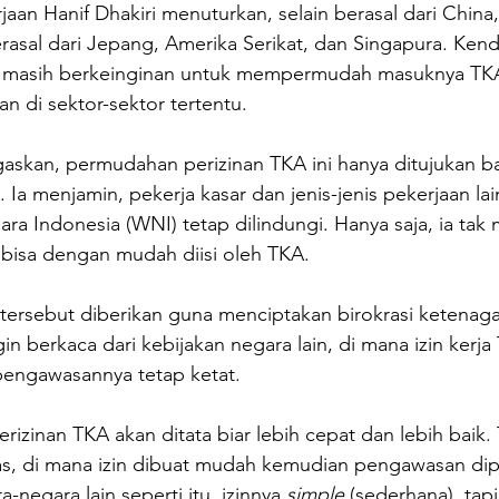
aan Hanif Dhakiri menuturkan, selain berasal dari China,
rasal dari Jepang, Amerika Serikat, dan Singapura. Kend
h masih berkeinginan untuk mempermudah masuknya TKA
n di sektor-sektor tertentu. 
skan, permudahan perizinan TKA ini hanya ditujukan ba
. Ia menjamin, pekerja kasar dan jenis-jenis pekerjaan lai
ara Indonesia (WNI) tetap dilindungi. Hanya saja, ia tak
 bisa dengan mudah diisi oleh TKA.
rsebut diberikan guna menciptakan birokrasi ketenaga
ngin berkaca dari kebijakan negara lain, di mana izin kerja
pengawasannya tetap ketat.
erizinan TKA akan ditata biar lebih cepat dan lebih baik.
as, di mana izin dibuat mudah kemudian pengawasan dip
negara lain seperti itu, izinnya 
simple
 (sederhana), tapi