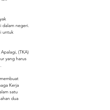
 dalam negeri. 
i untuk 
Apalagi, (TKA) 
dur yang harus 
.
k membuat 
aga Kerja 
lam satu 
sahan dua 