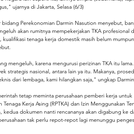
us," ujarnya di Jakarta, Selasa (6/3) 
geluh akan rumitnya mempekerjakan TKA profesional di
in, kualifikasi tenaga kerja domestik masih belum mumpun
ebut.
g mengeluh, karena mengurusi perizinan TKA itu lama. 
k strategis nasional, antara lain ya itu. Makanya, prose
knis dari lembaga, kami hilangkan saja," ungkap Darmin
erintah tetap meminta perusahaan pemberi kerja untu
Tenaga Kerja Asing (RPTKA) dan Izin Menggunakan Ten
, kedua dokumen nanti rencananya akan digabung ke da
 perusahaan tak perlu repot-repot lagi menunggu penge