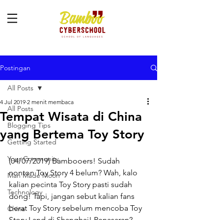
Postingan
All Posts
4 Jul 2019
2 menit membaca
All Posts
Tempat Wisata di China
Blogging Tips
yang Bertema Toy Story
Getting Started
Your Community
(04/07/2019) Bambooers! Sudah 
nonton Toy Story 4 belum? Wah, kalo 
Man Made Moon
kalian pecinta Toy Story pasti sudah 
Technology
dong! Tapi, jangan sebut kalian fans 
berat Toy Story sebelum mencoba Toy 
China
Story Land di Shanghai! Penasaran? 