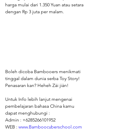
harga mulai dari 1.350 Yuan atau setara 
dengan Rp 3 juta per malam.
Boleh dicoba Bambooers menikmati 
tinggal dalam dunia serba Toy Story! 
Penasaran kan? Heheh Zài jiàn!
Untuk Info lebih lanjut mengenai 
pembelajaran bahasa China kamu 
dapat menghubungi :
Admin : +6285266101952
WEB : 
www.Bamboocyberschool.com