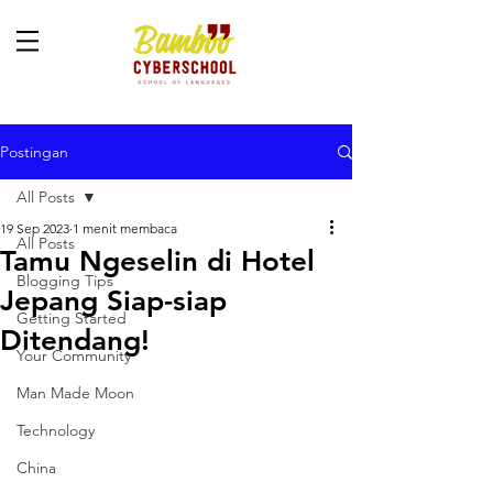
Postingan
All Posts
19 Sep 2023
1 menit membaca
All Posts
Tamu Ngeselin di Hotel
Blogging Tips
Jepang Siap-siap
Getting Started
Ditendang!
Your Community
Man Made Moon
Technology
China