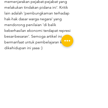
memenjarakan pejabat-pejabat yang 
melakukan tindakan pidana ini'. Kritik 
lain adalah 'pembungkaman terhadap 
hak-hak dasar warga negara' yang 
mendorong penilaian 'di balik 
keberhasilan ekonomi terdapat represi 
besar-besaran'. Semoga artikel ini 
bermanfaat untuk pembelajaran kita 
dikehidupan ini yaaa :)
Untuk Info lebih lanjut mengenai 
pembelajaran bahasa Mandarin serta 
Program Bea Siswa Full ke China dapat 
menghubungi :
Admin : +6285266840608
Admin : +6285266101952
WEB : www.Bamboocyberschool.com
Instagram : Bamboocyberschool