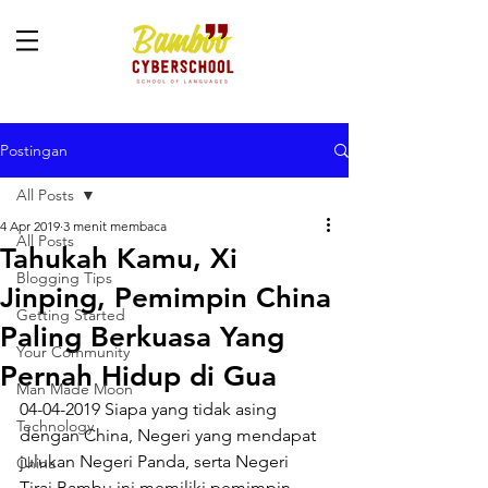
Postingan
All Posts
4 Apr 2019
3 menit membaca
All Posts
Tahukah Kamu, Xi
Blogging Tips
Jinping, Pemimpin China
Getting Started
Paling Berkuasa Yang
Your Community
Pernah Hidup di Gua
Man Made Moon
04-04-2019 Siapa yang tidak asing 
Technology
dengan China, Negeri yang mendapat 
julukan Negeri Panda, serta Negeri 
China
Tirai Bambu ini memiliki pemimpin 