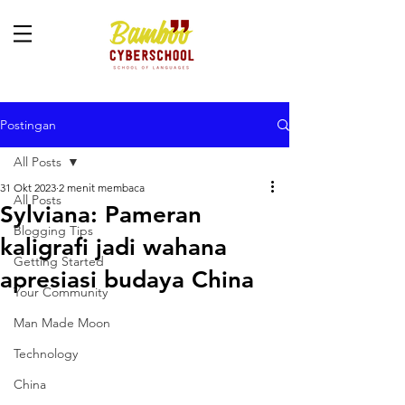
Postingan
All Posts
31 Okt 2023
2 menit membaca
All Posts
Sylviana: Pameran
Blogging Tips
kaligrafi jadi wahana
Getting Started
apresiasi budaya China
Your Community
Man Made Moon
Technology
China