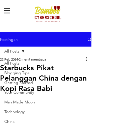
Postingan
All Posts
22 Feb 2024
2 menit membaca
All Posts
Starbucks Pikat
Blogging Tips
Pelanggan China dengan
Getting Started
Kopi Rasa Babi
Your Community
Man Made Moon
Technology
China