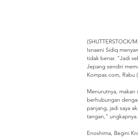
(SHUTTERSTOCK/Magda
Isnaeni Sidiq menya
tidak benar. "Jadi s
Jepang sendiri mema
Kompas.com
, Rabu 
Menurutnya, makan 
berhubungan dengan se
panjang, jadi saya 
tangan," ungkapnya.
Enoshima, Begini Kr