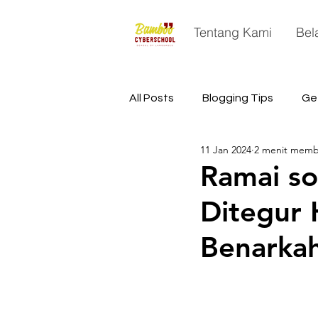
Tentang Kami
Bel
All Posts
Blogging Tips
Ge
11 Jan 2024
2 menit mem
China
Astronomy
Sp
Ramai so
Ditegur
Benarkah