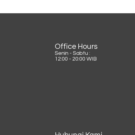
Lagi Viral di China, Kopi
Dicampur Irisan Daun
Bawang
Office Hours
Senin - Sabtu :
12:00 - 20:00 WIB