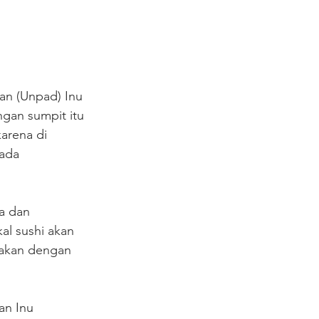
n (Unpad) Inu 
gan sumpit itu 
arena di 
ada 
a dan 
kal sushi akan 
makan dengan 
an Inu 