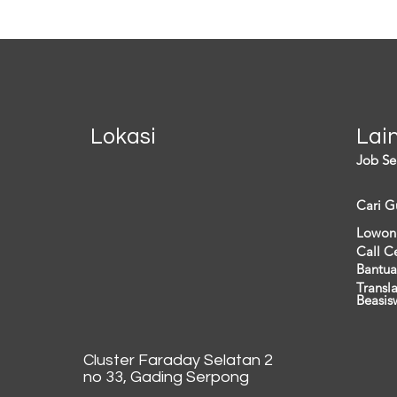
berdampak pada...
lainny
Lokasi
Lai
Job Se
Cari G
Lowon
Call C
Bantua
Transl
Beasis
Cluster Faraday Selatan 2
no 33, Gading Serpong