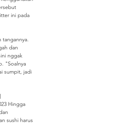
ersebut 
ter ini pada 
 tangannya. 
gah dan 
ini nggak 
o. "Soalnya 
 sumpit, jadi 
 
023 Hingga 
 dan 
n sushi harus 