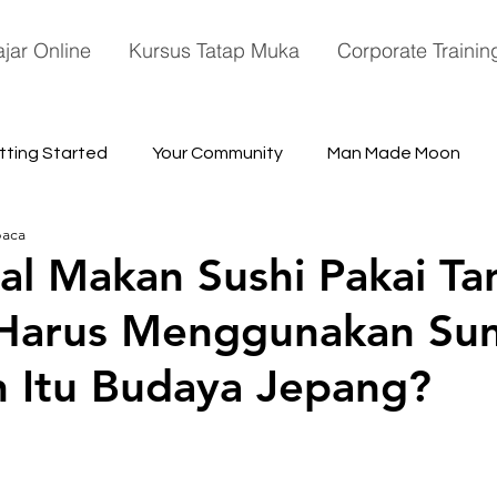
ajar Online
Kursus Tatap Muka
Corporate Trainin
tting Started
Your Community
Man Made Moon
baca
ace
al Makan Sushi Pakai T
 Harus Menggunakan Sum
 Itu Budaya Jepang?