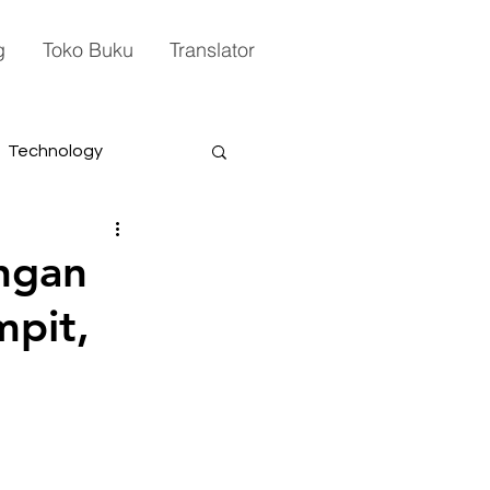
g
Toko Buku
Translator
Technology
angan
pit,