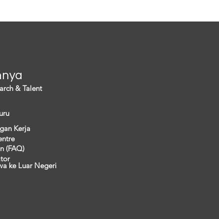
a. Hal ini...
nnya
arch & Talent
uru
gan Kerja
entre
n (FAQ)
ator
wa ke Luar Negeri