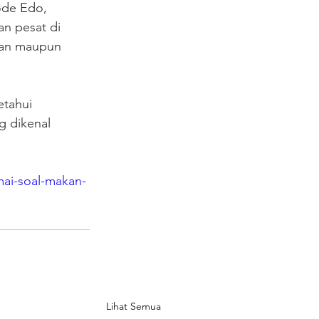
ode Edo, 
n pesat di 
nan maupun 
etahui 
g dikenal 
ai-soal-makan-
Lihat Semua