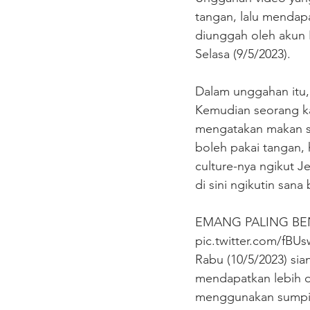
tangan, lalu mendapa
diunggah oleh akun I
Selasa (9/5/2023). 
Dalam unggahan itu,
Kemudian seorang k
mengatakan makan su
boleh pakai tangan, 
culture-nya ngikut J
di sini ngikutin san
EMANG PALING BENER
pic.twitter.com/fB
Rabu (10/5/2023) sia
mendapatkan lebih da
menggunakan sumpit