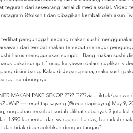
t teguran dari seseorang ramai di media sosial. Video t
nstagram @folkshit dan dibagikan kembali oleh akun Twit
 terlihat pengunggah sedang makan sushi menggunakan
aryawan dari tempat makan tersebut menegur pengung
shi harus menggunakan sumpit. "Bang makan sushi dis
harus pakai sumpit," ucap karyawan dalam cuplikan vide
epang disini bang. Kalau di Jepang sana, maka sushi pakai
a bang," sambungnya. 
 MAKAN PAKE SEKOP ???? [????via : tiktok/paniweh]
UswZqWaP
 — recehtapisayang (@recehtapisayng) May 9, 2
ng, unggahan tersebut sudah dilihat sebanyak 3 juta kali
ri 1.990 komentar dari warganet. Lantas, benarkah maka
 dan tidak diperbolehkan dengan tangan?