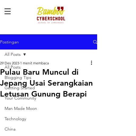
Postingan
All Posts
29 Des 2023
1 menit membaca
All Posts
Pulau Baru Muncul di
Blogging Tips
Jepang Usai Serangkaian
Getting Started
Letusan Gunung Berapi
Your Community
Man Made Moon
Technology
China