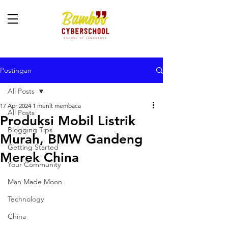
Postingan
All Posts
17 Apr 2024
1 menit membaca
All Posts
Produksi Mobil Listrik
Blogging Tips
Murah, BMW Gandeng
Getting Started
Merek China
Your Community
Man Made Moon
Technology
China