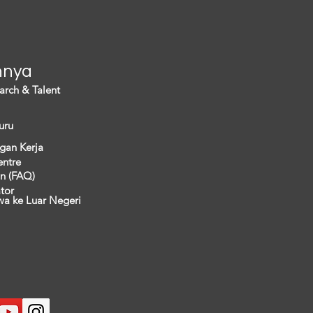
nnya
arch & Talent
uru
gan Kerja
entre
n (FAQ)
ator
wa ke Luar Negeri