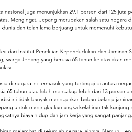
ta nasional juga menunjukkan 29,1 persen dari 125 juta 
 atas. Mengingat, Jepang merupakan salah satu negara d
di dunia dan telah lama berjuang untuk memenuhi kebu
i dari Institut Penelitian Kependudukan dan Jaminan So
, warga Jepang yang berusia 65 tahun ke atas akan men
ulasi
nsia di negara ini termasuk yang tertinggi di antara nega
usia 65 tahun atau lebih mencakup lebih dari 13 persen an
disi ini tidak banyak meringankan beban belanja jaminan
epang untuk meningkatkan angka kelahiran tak kunjun
ngkatnya biaya hidup dan jam kerja yang sangat panjang
iran melambat di sejumlah negara lainnya. Namun, Jepa