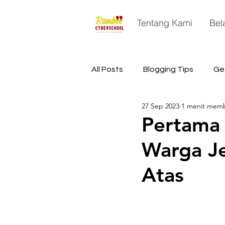
Tentang Kami
Bel
All Posts
Blogging Tips
Ge
27 Sep 2023
1 menit mem
China
Astronomy
Sp
Pertama 
Warga Je
Atas