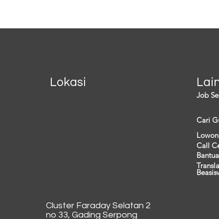
terendah. Kondisi tersebut juga
tetap
berdampak pada...
lainny
Lokasi
Lai
Job Se
Cari G
Lowon
Call C
Bantua
Transl
Beasis
Cluster Faraday Selatan 2
no 33, Gading Serpong