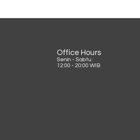
Lagi Viral di China, Kopi
Dicampur Irisan Daun
Bawang
Office Hours
Senin - Sabtu :
12:00 - 20:00 WIB