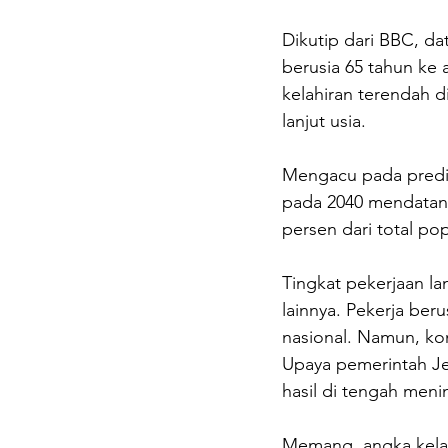
Dikutip dari BBC, da
berusia 65 tahun ke
kelahiran terendah 
lanjut usia.
Mengacu pada prediks
pada 2040 mendatang
persen dari total pop
Tingkat pekerjaan la
lainnya. Pekerja ber
nasional. Namun, kon
Upaya pemerintah J
hasil di tengah meni
Memang, angka kelah