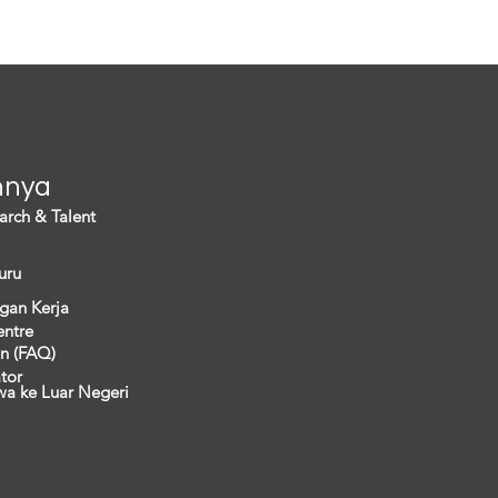
i menimbulkan persoalan
a. Hal ini...
nnya
arch & Talent
uru
gan Kerja
entre
n (FAQ)
ator
wa ke Luar Negeri