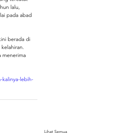
un lalu, 
lai pada abad 
ni berada di 
kelahiran. 
a menerima 
kalinya-lebih-
Lihat Semua