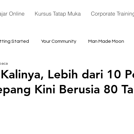
ajar Online
Kursus Tatap Muka
Corporate Trainin
tting Started
Your Community
Man Made Moon
baca
ace
Kalinya, Lebih dari 10 
pang Kini Berusia 80 T