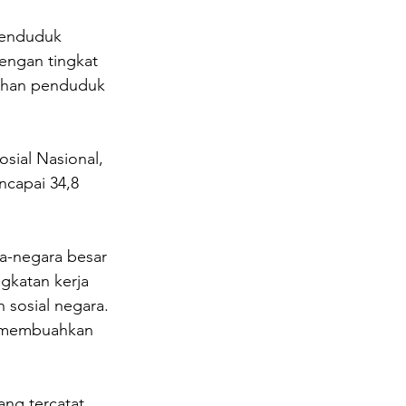
penduduk 
engan tingkat 
tuhan penduduk 
sial Nasional, 
capai 34,8 
ra-negara besar 
gkatan kerja 
 sosial negara.
g membuahkan 
.
ng tercatat 