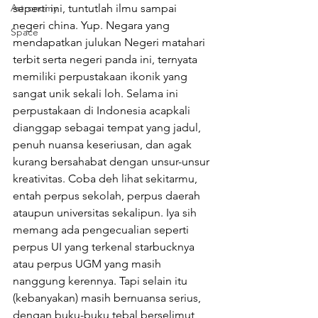
Astronomy
seperti ini, tuntutlah ilmu sampai 
negeri china. Yup. Negara yang 
Space
mendapatkan julukan Negeri matahari 
terbit serta negeri panda ini, ternyata 
memiliki perpustakaan ikonik yang 
sangat unik sekali loh. Selama ini 
perpustakaan di Indonesia acapkali 
dianggap sebagai tempat yang jadul, 
penuh nuansa keseriusan, dan agak 
kurang bersahabat dengan unsur-unsur 
kreativitas. Coba deh lihat sekitarmu, 
entah perpus sekolah, perpus daerah 
ataupun universitas sekalipun. Iya sih 
memang ada pengecualian seperti 
perpus UI yang terkenal starbucknya 
atau perpus UGM yang masih 
nanggung kerennya. Tapi selain itu 
(kebanyakan) masih bernuansa serius, 
dengan buku-buku tebal berselimut 