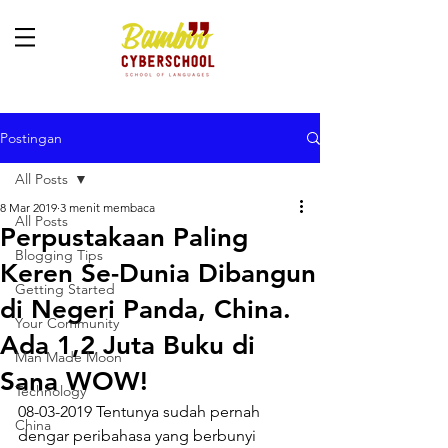
Postingan
All Posts
8 Mar 2019
3 menit membaca
All Posts
Perpustakaan Paling
Blogging Tips
Keren Se-Dunia Dibangun
Getting Started
di Negeri Panda, China.
Your Community
Ada 1,2 Juta Buku di
Man Made Moon
Sana WOW!
Technology
08-03-2019 Tentunya sudah pernah 
China
dengar peribahasa yang berbunyi 