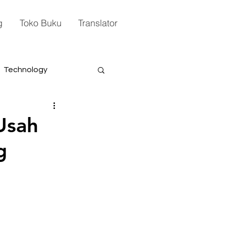
g
Toko Buku
Translator
Technology
 Usah
g