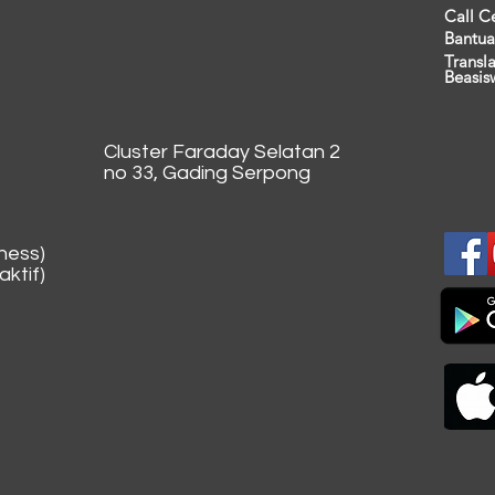
Call C
Bantua
Transl
Beasis
Cluster Faraday Selatan 2
no 33, Gading Serpong
ness)
ktif)