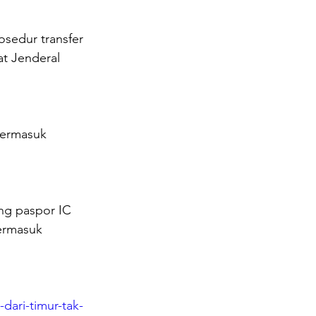
sedur transfer 
at Jenderal 
termasuk 
ng paspor IC 
termasuk 
-dari-timur-tak-