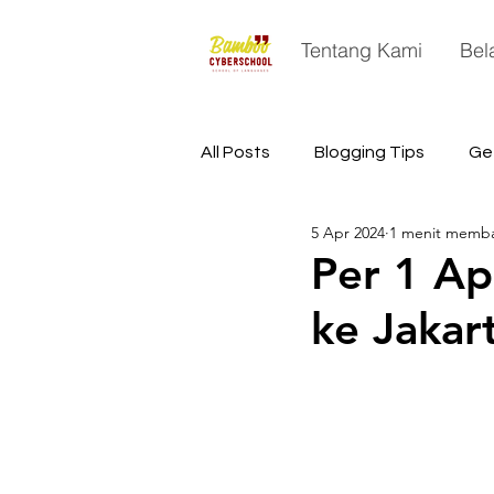
Tentang Kami
Bel
All Posts
Blogging Tips
Ge
5 Apr 2024
1 menit memb
China
Astronomy
Sp
Per 1 Apr
ke Jakar