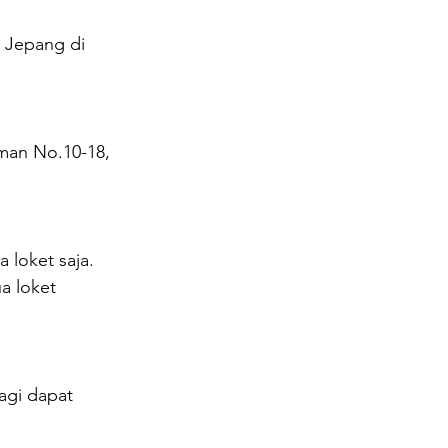
 Jepang di 
man No.10-18, 
 loket saja. 
a loket 
agi dapat 