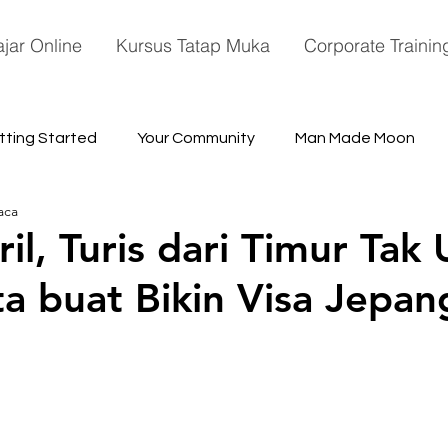
ajar Online
Kursus Tatap Muka
Corporate Trainin
tting Started
Your Community
Man Made Moon
aca
ace
il, Turis dari Timur Tak
ta buat Bikin Visa Jepan