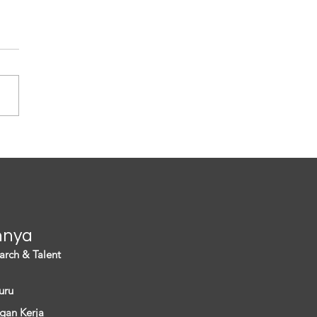
in Banyak Rumah
tu' di Jepang, Bikin
omi Rugi
ng sedang menghadapi
s demografi yang tak hanya
ancam eksistensi warganya
i menimbulkan persoalan
a. Hal ini...
nnya
arch & Talent
uru
gan Kerja