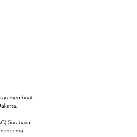
 akan membuat 
Jakarta.
AC) Surabaya. 
 menerima 