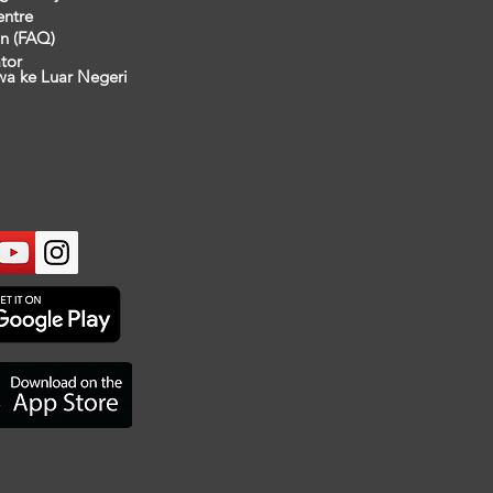
entre
n (FAQ)
ator
wa ke Luar Negeri