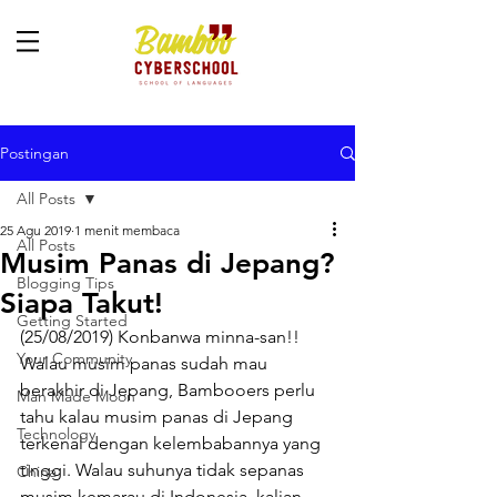
Postingan
All Posts
25 Agu 2019
1 menit membaca
All Posts
Musim Panas di Jepang?
Blogging Tips
Siapa Takut!
Getting Started
(25/08/2019) Konbanwa minna-san!! 
Your Community
Walau musim panas sudah mau 
berakhir di Jepang, Bambooers perlu 
Man Made Moon
tahu kalau musim panas di Jepang 
Technology
terkenal dengan kelembabannya yang 
tinggi. Walau suhunya tidak sepanas 
China
musim kemarau di Indonesia, kalian 