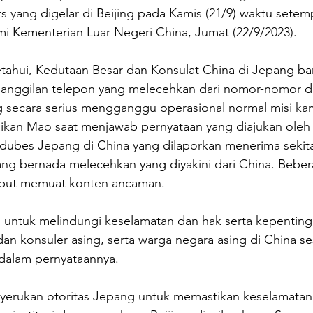
s yang digelar di Beijing pada Kamis (21/9) waktu setemp
esmi Kementerian Luar Negeri China, Jumat (22/9/2023).
tahui, Kedutaan Besar dan Konsulat China di Jepang bar
anggilan telepon yang melecehkan dari nomor-nomor da
g secara serius mengganggu operasional normal misi ka
ikan Mao saat menjawab pernyataan yang diajukan oleh k
ubes Jepang di China yang dilaporkan menerima sekita
ang bernada melecehkan yang diyakini dari China. Beber
ebut memuat konten ancaman.
untuk melindungi keselamatan dan hak serta kepenting
 dan konsuler asing, serta warga negara asing di China s
dalam pernyataannya.
nyerukan otoritas Jepang untuk memastikan keselamatan 