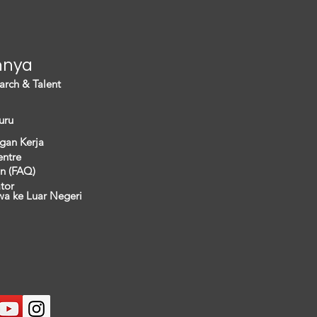
nnya
arch & Talent
uru
gan Kerja
entre
n (FAQ)
ator
wa ke Luar Negeri