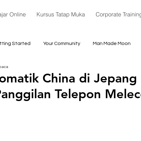
ajar Online
Kursus Tatap Muka
Corporate Trainin
tting Started
Your Community
Man Made Moon
baca
ace
lomatik China di Jepang
Panggilan Telepon Mele