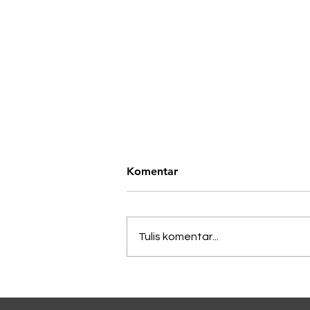
Komentar
Tulis komentar...
Lagi Viral di China, Kopi
Dicampur Irisan Daun
Bawang