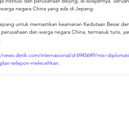
a institusi dan perusahaan Beijing, di wilayahnya. Serua
p warga negara China yang ada di Jepang.
epang untuk memastikan keamanan Kedutaan Besar dan
si, perusahaan dan warga negara China, termasuk turis, ya
.
//news.detik.com/internasional/d-6945649/misi-diplomati
gilan-telepon-melecehkan
.