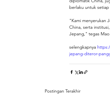
diplomatik China, jug
berlaku untuk setia
"Kami menyerukan J
China, serta institu
Jepang," tegas Mao
selengkapnya 
https:
jepang-diteror-pang
Postingan Terakhir