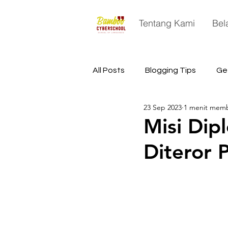
Tentang Kami
Bel
All Posts
Blogging Tips
Ge
23 Sep 2023
1 menit mem
China
Astronomy
Sp
Misi Dip
Diteror 