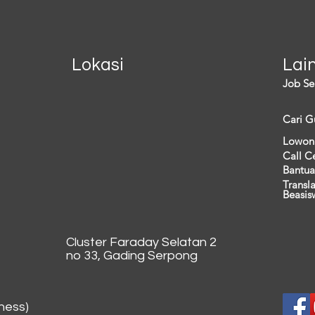
Lokasi
Lai
Job Se
Cari G
Lowon
Call C
Bantua
Transl
Beasis
Cluster Faraday Selatan 2
no 33, Gading Serpong
ness)