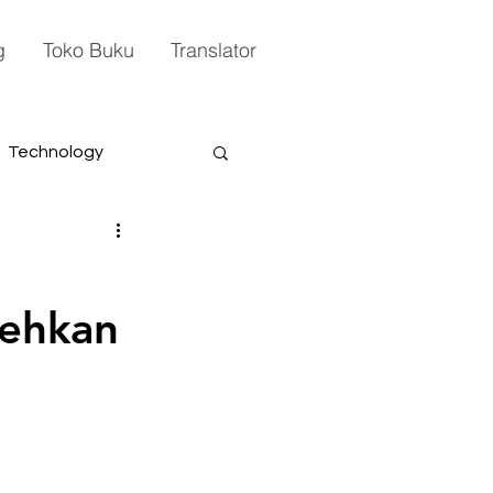
g
Toko Buku
Translator
Technology
cehkan