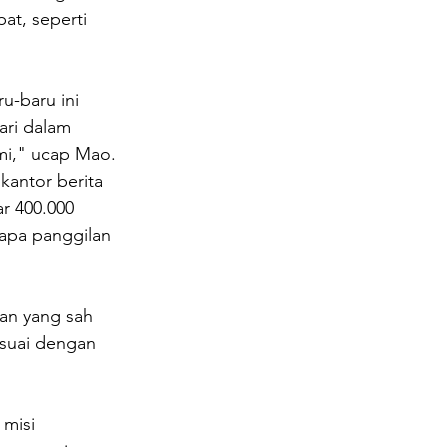
at, seperti 
u-baru ini 
ri dalam 
mi," ucap Mao.
antor berita 
r 400.000 
apa panggilan 
an yang sah 
esuai dengan 
misi 