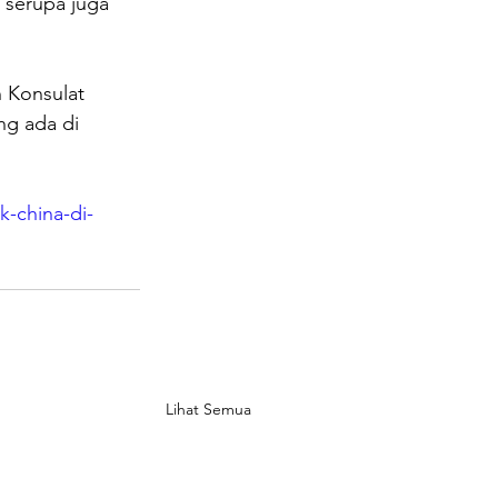
n serupa juga 
 Konsulat 
ng ada di 
k-china-di-
Lihat Semua