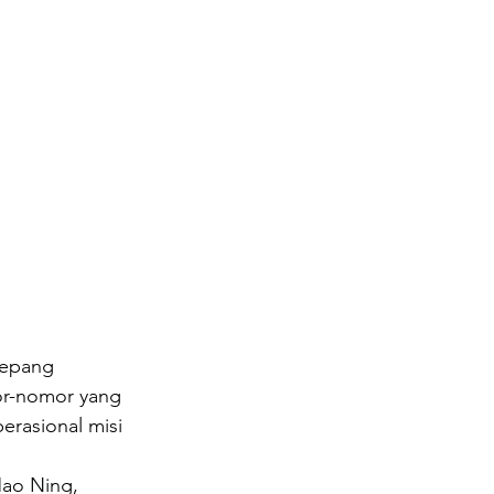
Jepang 
or-nomor yang 
rasional misi 
Mao Ning, 