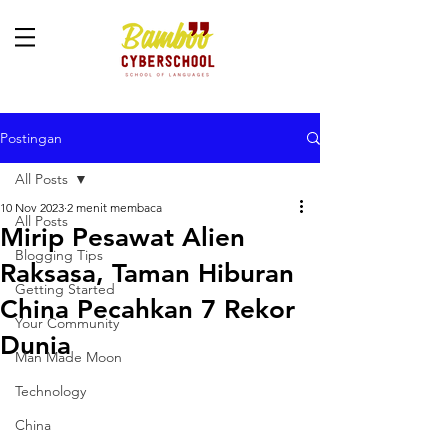
Postingan
All Posts
10 Nov 2023
2 menit membaca
All Posts
Mirip Pesawat Alien
Blogging Tips
Raksasa, Taman Hiburan
Getting Started
China Pecahkan 7 Rekor
Your Community
Dunia
Man Made Moon
Technology
China