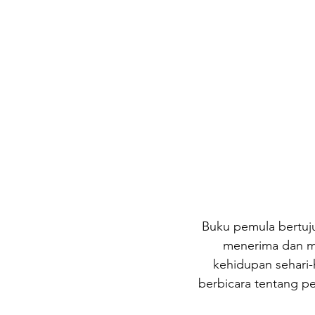
Buku pemula bertuju
menerima dan m
kehidupan sehari-
berbicara tentang p