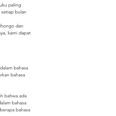
uku paling 
 setiap bulan 
Nihongo dan 
a, kami dapat 
dalam bahasa 
arkan bahasa 
.
ah bahwa ada 
dalam bahasa 
eberapa bahasa 