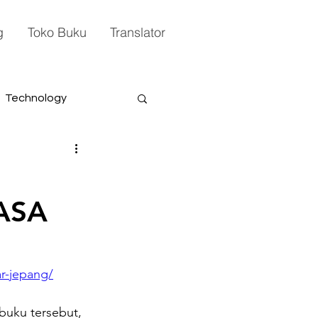
g
Toko Buku
Translator
Technology
ASA
r-jepang/
buku tersebut, 