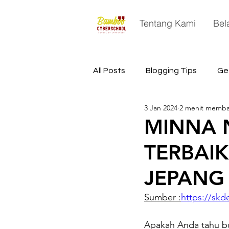
Tentang Kami
Bel
All Posts
Blogging Tips
Ge
3 Jan 2024
2 menit memb
China
Astronomy
Sp
MINNA 
TERBAI
JEPANG
Sumber :
https://skd
Apakah Anda tahu bu