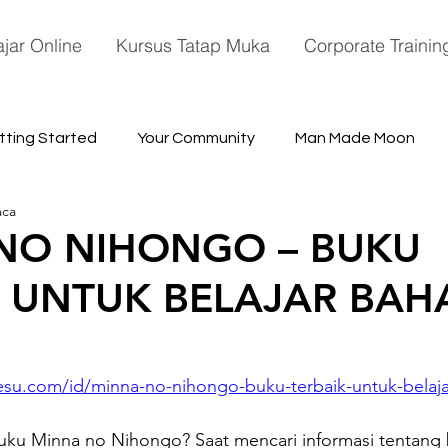
ajar Online
Kursus Tatap Muka
Corporate Trainin
tting Started
Your Community
Man Made Moon
aca
ace
NO NIHONGO – BUKU
K UNTUK BELAJAR BAH
esu.com/id/minna-no-nihongo-buku-terbaik-untuk-belaja
ku Minna no Nihongo? Saat mencari informasi tentang 