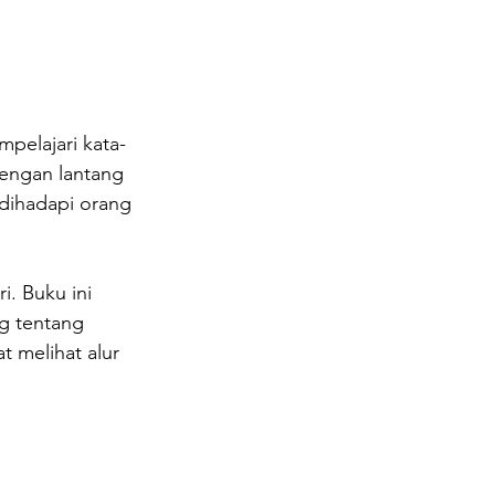
pelajari kata-
engan lantang 
 dihadapi orang 
i. Buku ini 
g tentang 
 melihat alur 