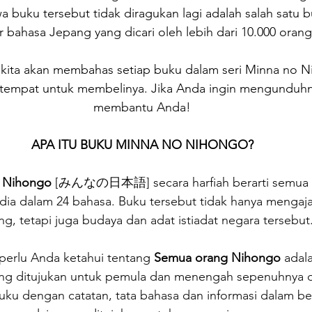
 buku tersebut tidak diragukan lagi adalah salah satu b
r bahasa Jepang yang dicari oleh lebih dari 10.000 orang
i, kita akan membahas setiap buku dalam seri Minna no 
empat untuk membelinya. Jika Anda ingin mengunduhny
membantu Anda!
APA ITU BUKU MINNA NO NIHONGO?
 Nihongo
 [みんなの日本語] secara harfiah berarti semua 
dia dalam 24 bahasa. Buku tersebut tidak hanya mengaj
g, tetapi juga budaya dan adat istiadat negara tersebut
perlu Anda ketahui tentang 
Semua orang Nihongo
 adal
ng ditujukan untuk pemula dan menengah sepenuhnya 
uku dengan catatan, tata bahasa dan informasi dalam b