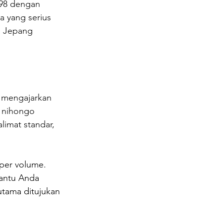
998 dengan 
a yang serius 
 Jepang 
 mengajarkan 
o nihongo 
imat standar, 
 per volume. 
antu Anda 
utama ditujukan 