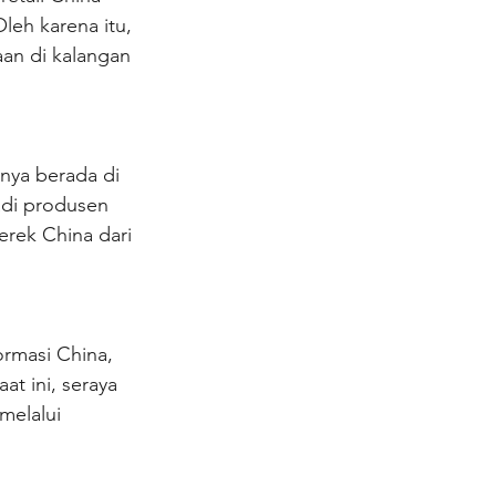
eh karena itu, 
an di kalangan 
anya berada di 
adi produsen 
rek China dari 
rmasi China, 
 ini, seraya 
elalui 