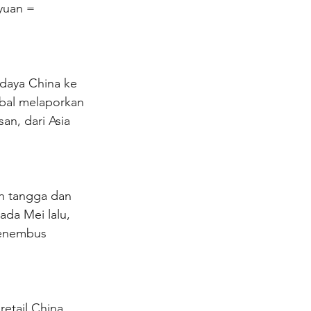
yuan = 
daya China ke 
bal melaporkan 
n, dari Asia 
ah tangga dan 
da Mei lalu, 
menembus 
etail China 