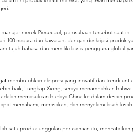
 dalam lini produk kreatif mereka, yang telah mendapa
geri.
anajer merek Piececool, perusahaan tersebut saat ini 
dari 100 negara dan kawasan, dengan deskripsi produk y
lam tujuh bahasa dan memiliki basis pengguna global 
at membutuhkan ekspresi yang inovatif dan trendi unt
lebih baik," ungkap Xiong, seraya menambahkan bahwa 
 adalah memasukkan budaya China ke dalam desain pro
dapat memahami, merasakan, dan menyelami kisah-kisah d
lah satu produk unggulan perusahaan itu, mencatatkan 