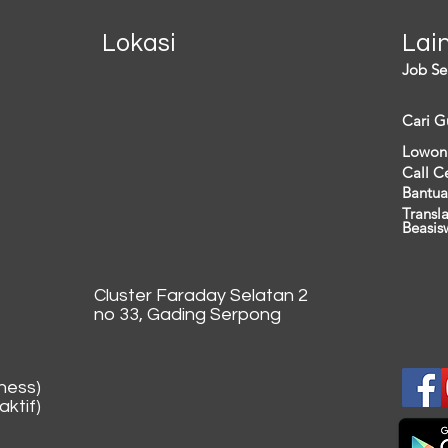
Lokasi
Lai
Job Se
Cari G
Lowon
Call C
Bantua
Transl
Beasis
Cluster Faraday Selatan 2
no 33, Gading Serpong
ness)
ktif)