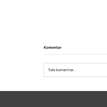
Komentar
Tulis komentar...
Lagi Viral di China, Kopi
Dicampur Irisan Daun
Bawang