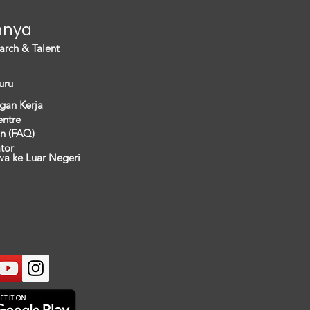
nnya
arch & Talent
uru
gan Kerja
entre
n (FAQ)
ator
wa ke Luar Negeri