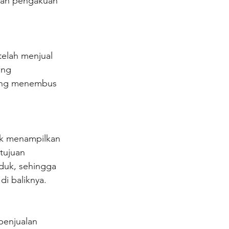
tkan pengakuan 
telah menjual 
ang 
yang menembus 
uk menampilkan 
tujuan 
duk, sehingga 
i baliknya.
penjualan 