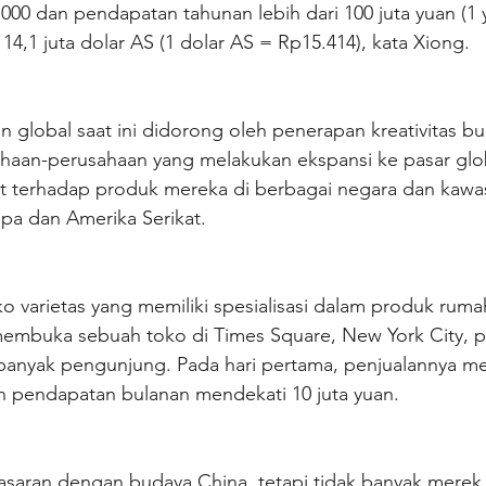
000 dan pendapatan tahunan lebih dari 100 juta yuan (1 
 14,1 juta dolar AS (1 dolar AS = Rp15.414), kata Xiong.
global saat ini didorong oleh penerapan kreativitas bu
haan-perusahaan yang melakukan ekspansi ke pasar glo
t terhadap produk mereka di berbagai negara dan kawasa
pa dan Amerika Serikat.
o varietas yang memiliki spesialisasi dalam produk rum
mbuka sebuah toko di Times Square, New York City, pa
banyak pengunjung. Pada hari pertama, penjualannya 
n pendapatan bulanan mendekati 10 juta yuan.
saran dengan budaya China, tetapi tidak banyak merek r