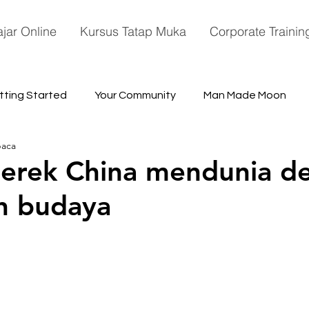
ajar Online
Kursus Tatap Muka
Corporate Trainin
tting Started
Your Community
Man Made Moon
baca
ace
erek China mendunia d
h budaya