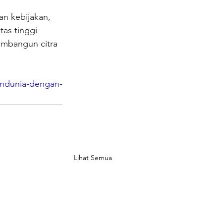
n kebijakan, 
as tinggi 
embangun citra 
endunia-dengan-
Lihat Semua