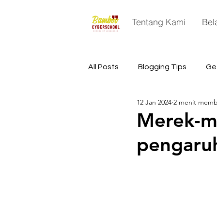
Tentang Kami
Bel
All Posts
Blogging Tips
Ge
12 Jan 2024
2 menit mem
China
Astronomy
Sp
Merek-m
pengaru