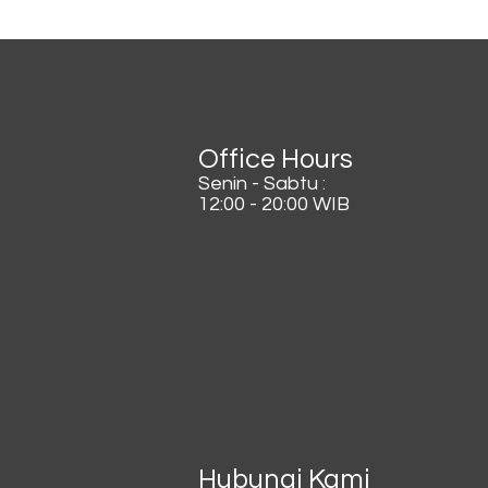
Lagi Viral di China, Kopi
Dicampur Irisan Daun
Bawang
Office Hours
Senin - Sabtu :
12:00 - 20:00 WIB
Hubungi Kami