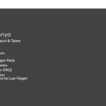
a. Hal ini...
nnya
arch & Talent
uru
gan Kerja
entre
n (FAQ)
ator
wa ke Luar Negeri