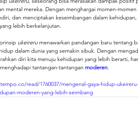
sip 
ukeireru
, seseorang bisa merasakan dampak positif 
k dan mental mereka. Dengan menghargai momen-momen 
ndiri, dan menciptakan keseimbangan dalam kehidupan, 
ang lebih berkelanjutan.
prinsip 
ukeireru 
menawarkan pandangan baru tentang b
hidup dalam dunia yang semakin sibuk. Dengan mengadops
arahkan diri kita menuju kehidupan yang lebih berarti, ha
menghadapi tantangan-tantangan 
moderen
.
a.tempo.co/read/1760037/mengenal-gaya-hidup-ukeireru-
hidupan-moderen-yang-lebih-seimbang