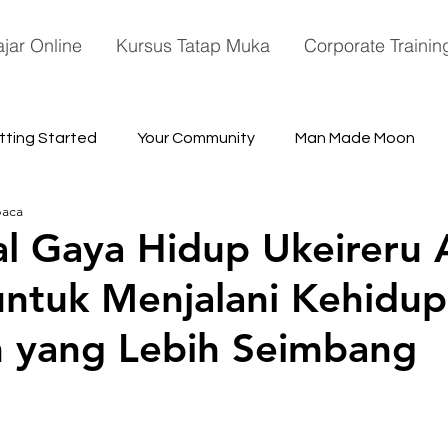
ajar Online
Kursus Tatap Muka
Corporate Trainin
tting Started
Your Community
Man Made Moon
baca
ace
 Gaya Hidup Ukeireru 
ntuk Menjalani Kehidu
 yang Lebih Seimbang