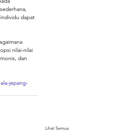
pada 
sederhana, 
individu dapat 
agaimana 
i nilai-nilai 
rmonis, dan 
ala-jepang-
Lihat Semua