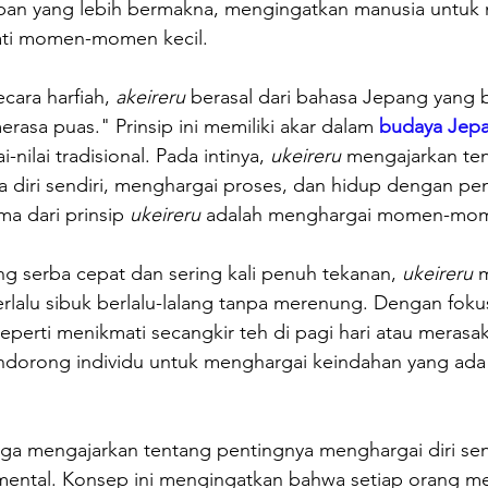
pan yang lebih bermakna, mengingatkan manusia untuk
ati momen-momen kecil. 
ecara harfiah, 
akeireru 
berasal dari bahasa Jepang yang b
rasa puas." Prinsip ini memiliki akar dalam 
budaya Jep
-nilai tradisional. Pada intinya, 
ukeireru 
mengajarkan te
 diri sendiri, menghargai proses, dan hidup dengan pe
ma dari prinsip 
ukeireru 
adalah menghargai momen-mom
g serba cepat dan sering kali penuh tekanan, 
ukeireru 
m
terlalu sibuk berlalu-lalang tanpa merenung. Dengan fo
eperti menikmati secangkir teh di pagi hari atau merasa
endorong individu untuk menghargai keindahan yang ada d
uga mengajarkan tentang pentingnya menghargai diri sen
ental. Konsep ini mengingatkan bahwa setiap orang mem