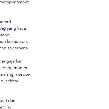
 memperlambat 
erarti 
ang 
yang kaya 
ntang 
nuh kesadaran.
en sederhana. 
engajarkan 
kus pada momen-
kan angin sepoi-
i sekitar 
diri dan 
iliki 