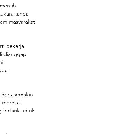
meraih 
ukan, tanpa 
lam masyarakat 
i bekerja, 
di dianggap 
i 
ggu 
ireru 
semakin 
n mereka. 
tertarik untuk 