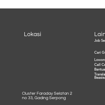
berdampak pada...
lainny
Lokasi
Lai
Job Se
Cari G
Lowon
Call C
Bantua
Transl
Beasis
Cluster Faraday Selatan 2
no 33, Gading Serpong