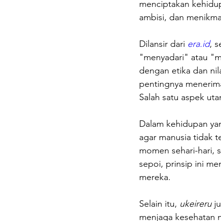
menciptakan kehidu
ambisi, dan menikm
Dilansir dari 
era.id
, s
"menyadari" atau "me
dengan etika dan nilai
pentingnya menerima
Salah satu aspek uta
Dalam kehidupan yan
agar manusia tidak 
momen sehari-hari, s
sepoi, prinsip ini m
mereka. 
Selain itu, 
ukeireru 
j
menjaga kesehatan m