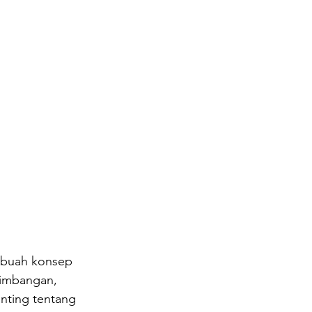
ebuah konsep 
eimbangan, 
enting tentang 