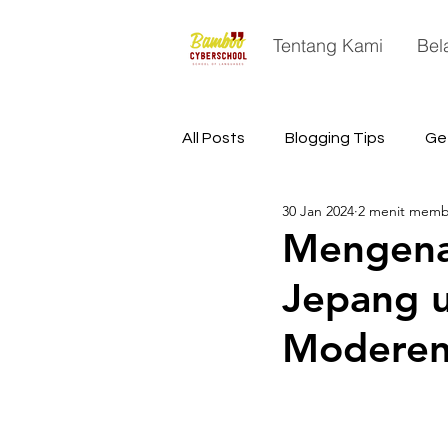
Tentang Kami
Bel
All Posts
Blogging Tips
Ge
30 Jan 2024
2 menit mem
China
Astronomy
Sp
Mengenal
Jepang u
Moderen