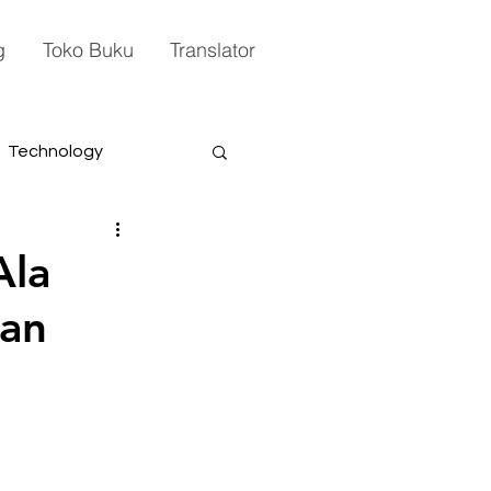
g
Toko Buku
Translator
Technology
Ala
pan