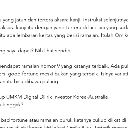
yang jatuh dan tertera aksara kanji. Instruksi selanjutn
sara kanji itu dengan yang tertera di laci-laci yang sud
 itu ada lembaran kertas yang berisi ramalan. Itulah Omiku
g saya dapat? Nih lihat sendiri.
endapat ramalan nomor 9 yang katanya terbaik. Ada pu
si good fortune meski bukan yang terbaik. Isinya variat
lan itu bisa dibawa pulang.
up UMKM Digital Dilirik Investor Korea-Australia
ruk nggak?
ad fortune atau ramalan buruk katanya cukup diikat di 
muran di sisi kanan-kiri lokasi Omikuji itu. Tertarik menc