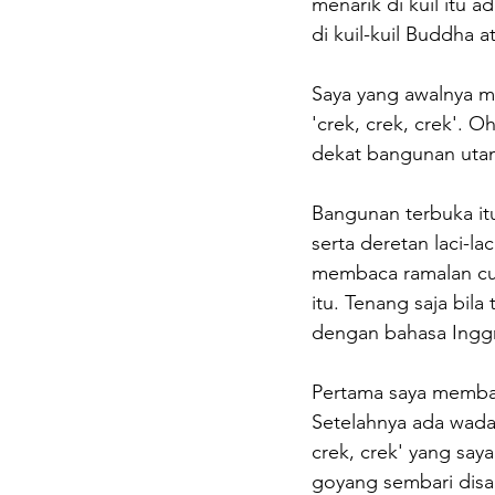
menarik di kuil itu 
di kuil-kuil Buddha a
Saya yang awalnya men
'crek, crek, crek'. 
dekat bangunan uta
Bangunan terbuka it
serta deretan laci-la
membaca ramalan cuk
itu. Tenang saja bil
dengan bahasa Inggr
Pertama saya membaya
Setelahnya ada wadah
crek, crek' yang say
goyang sembari disa