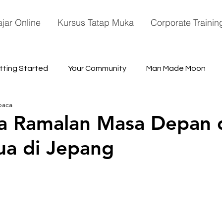
ajar Online
Kursus Tatap Muka
Corporate Trainin
tting Started
Your Community
Man Made Moon
baca
ace
 Ramalan Masa Depan d
tua di Jepang