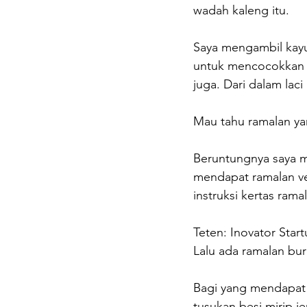
wadah kaleng itu.
Saya mengambil kayu 
untuk mencocokkan ak
juga. Dari dalam laci
Mau tahu ramalan yan
Beruntungnya saya m
mendapat ramalan ver
instruksi kertas rama
Teten: Inovator Start
Lalu ada ramalan bu
Bagi yang mendapat b
tusukan besi mirip je