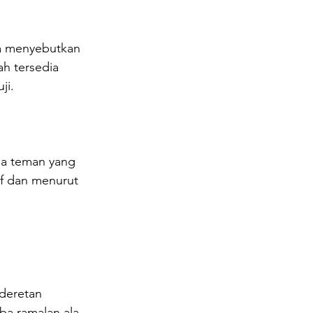
ya menyebutkan 
ah tersedia 
ji.
la teman yang 
if dan menurut 
deretan 
oba ramalan ala 