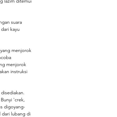
g lazim ditemui 
engan suara 
dari kayu 
 yang menjorok 
encoba 
ang menjorok 
kan instruksi 
disediakan. 
Bunyi 'crek, 
rus digoyang-
dari lubang di 