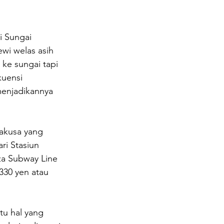
 Sungai 
ewi welas asih 
ke sungai tapi 
kuensi 
menjadikannya 
akusa yang 
ri Stasiun 
za Subway Line 
330 yen atau 
tu hal yang 