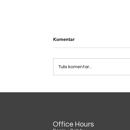
Komentar
Tulis komentar...
Lagi Viral di China, Kopi
Dicampur Irisan Daun
Bawang
Office Hours