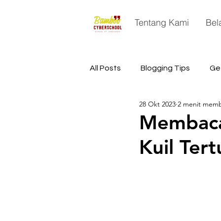
Tentang Kami
Bel
All Posts
Blogging Tips
Ge
28 Okt 2023
2 menit mem
China
Astronomy
Sp
Membaca
Kuil Ter