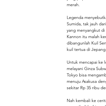
merah.
Legenda menyebutka
Sumida, tak jauh dari
yang menyangkut di k
Kannon itu malah kem
dibangunlah Kuil Sen
kuil tertua di Jepang
Untuk mencapai ke l
melayani Ginza Subwa
Tokyo bisa mengambil
menuju Asakusa deng
sekitar Rp 35 ribu de
Nah kembali ke cerita