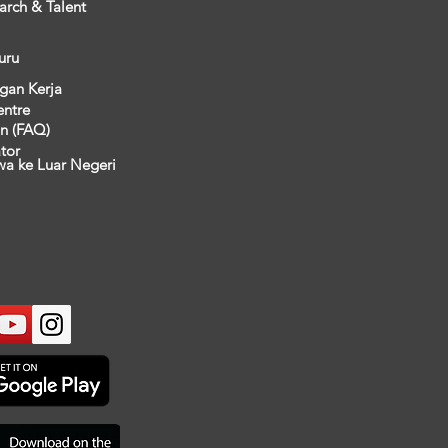
arch & Talent
uru
gan Kerja
entre
n (FAQ)
ator
wa ke Luar Negeri