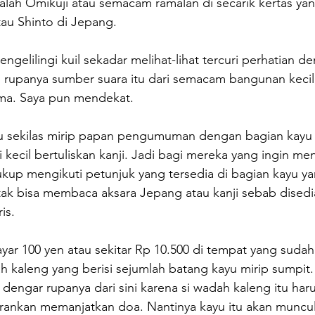
adalah Omikuji atau semacam ramalan di secarik kertas yan
tau Shinto di Jepang.
gelilingi kuil sekadar melihat-lihat tercuri perhatian d
Oh rupanya sumber suara itu dari semacam bangunan kecil 
ma. Saya pun mendekat.
u sekilas mirip papan pengumuman dengan bagian kayu
ci kecil bertuliskan kanji. Jadi bagi mereka yang ingin m
up mengikuti petunjuk yang tersedia di bagian kayu y
a tak bisa membaca aksara Jepang atau kanji sebab disedia
is.
r 100 yen atau sekitar Rp 10.500 di tempat yang sudah 
 kaleng yang berisi sejumlah batang kayu mirip sumpit. 
a dengar rupanya dari sini karena si wadah kaleng itu ha
rankan memanjatkan doa. Nantinya kayu itu akan muncul 