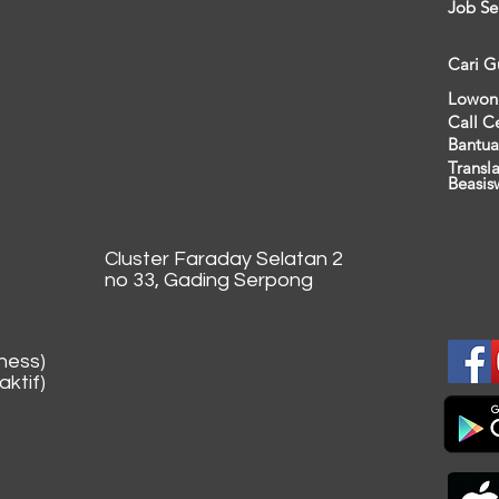
Job Se
Cari G
Lowon
Call C
Bantua
Transl
Beasis
Cluster Faraday Selatan 2
no 33, Gading Serpong
ness)
ktif)