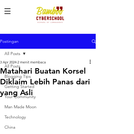
Postingan
All Posts
3 Apr 2024
2 menit membaca
All Posts
Matahari Buatan Korsel
Blogging Tips
Diklaim Lebih Panas dari
Getting Started
yang Asli
Your Community
Man Made Moon
Technology
China