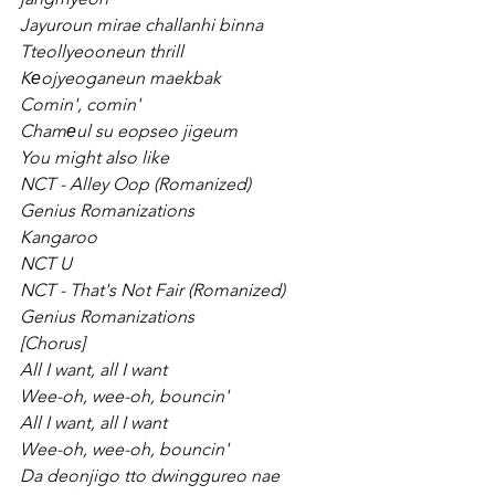
Jayuroun mirae challanhi binna
Tteollyeooneun thrill
Kеojyeoganeun maekbak
Comin', comin'
Chamеul su eopseo jigeum
You might also like
NCT - Alley Oop (Romanized)
Genius Romanizations
Kangaroo
NCT U
NCT - That's Not Fair (Romanized)
Genius Romanizations
[Chorus]
All I want, all I want
Wee-oh, wee-oh, bouncin'
All I want, all I want
Wee-oh, wee-oh, bouncin'
Da deonjigo tto dwinggureo nae 