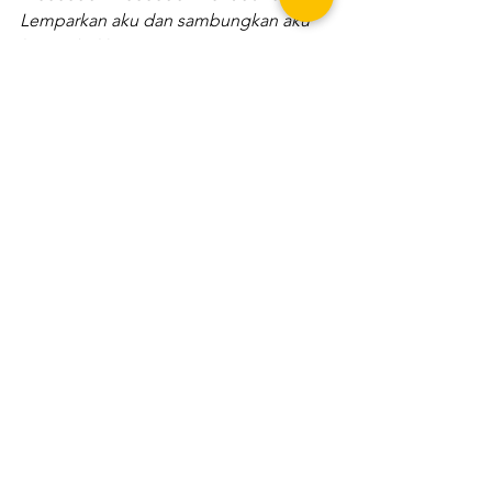
Lemparkan aku dan sambungkan aku 
lagi, sebaliknya
Aku berlari dengan ringan
Aku kanguru tersandung
(Tidak apa-apa)
Enak, enaknya dunia
(Tidak apa-apa)
Merasa lucu sepanjang hari
Tidak apa-apa Tidak apa-apa sayang ah
(Oh, berikan, berikan)
Setiap hari adalah hari ulang tahunku
Aku kanguru tersandung
Oh oh oh oh oh
Oh oh
Kanguru
Panggil aku kamu
Oh oh
(Apa yang sebenarnya kamu pikirkan)