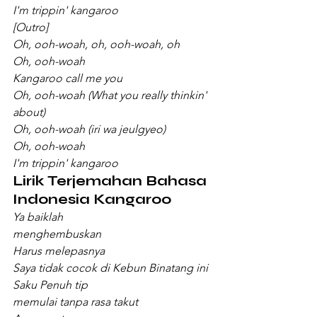
I'm trippin' kangaroo
[Outro]
Oh, ooh-woah, oh, ooh-woah, oh
Oh, ooh-woah
Kangaroo call me you
Oh, ooh-woah (What you really thinkin' 
about)
Oh, ooh-woah (iri wa jeulgyeo)
Oh, ooh-woah
I'm trippin' kangaroo
Lirik Terjemahan Bahasa 
Indonesia Kangaroo
Ya baiklah
menghembuskan
Harus melepasnya
Saya tidak cocok di Kebun Binatang ini
Saku Penuh tip
memulai tanpa rasa takut