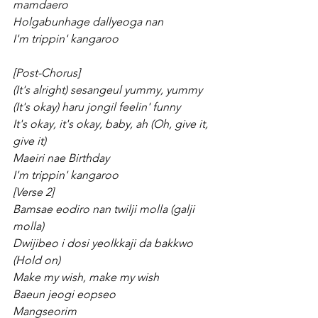
mamdaero
Holgabunhage dallyeoga nan
I'm trippin' kangaroo
[Post-Chorus]
(It's alright) sesangeul yummy, yummy
(It's okay) haru jongil feelin' funny
It's okay, it's okay, baby, ah (Oh, give it, 
give it)
Maeiri nae Birthday
I'm trippin' kangaroo
[Verse 2]
Bamsae eodiro nan twilji molla (galji 
molla)
Dwijibeo i dosi yeolkkaji da bakkwo 
(Hold on)
Make my wish, make my wish
Baeun jeogi eopseo
Mangseorim