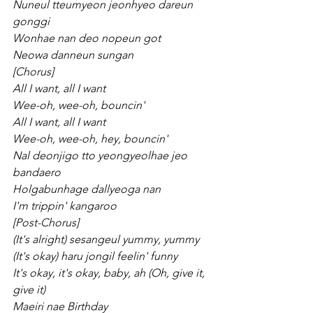
Nuneul tteumyeon jeonhyeo dareun 
gonggi
Wonhae nan deo nopeun got
Neowa danneun sungan
[Chorus]
All I want, all I want
Wee-oh, wee-oh, bouncin'
All I want, all I want
Wee-oh, wee-oh, hey, bouncin'
Nal deonjigo tto yeongyeolhae jeo 
bandaero
Holgabunhage dallyeoga nan
I'm trippin' kangaroo
[Post-Chorus]
(It's alright) sesangeul yummy, yummy
(It's okay) haru jongil feelin' funny
It's okay, it's okay, baby, ah (Oh, give it, 
give it)
Maeiri nae Birthday