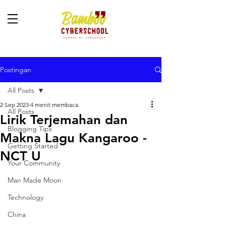
Postingan
All Posts
2 Sep 2023
4 menit membaca
All Posts
Lirik Terjemahan dan
Blogging Tips
Makna Lagu Kangaroo -
Getting Started
NCT U
Your Community
Man Made Moon
Technology
China