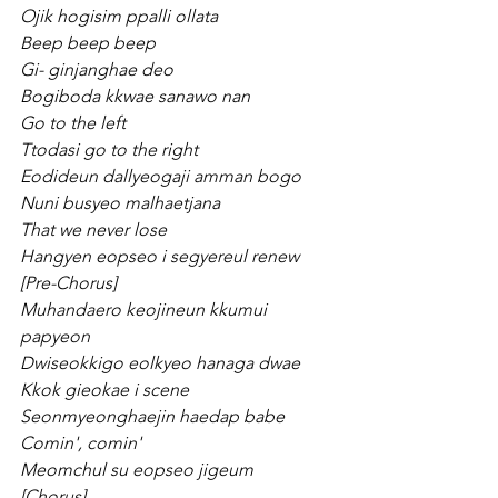
Ojik hogisim ppalli ollata
Beep beep beep
Gi- ginjanghae deo
Bogiboda kkwae sanawo nan
Go to the left
Ttodasi go to the right
Eodideun dallyeogaji amman bogo
Nuni busyeo malhaetjana
That we never lose
Hangyen eopseo i segyereul renew
[Pre-Chorus]
Muhandaero keojineun kkumui 
papyeon
Dwiseokkigo eolkyeo hanaga dwae
Kkok gieokae i scene
Seonmyeonghaejin haedap babe
Comin', comin'
Meomchul su eopseo jigeum
[Chorus]