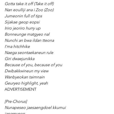
Gotta take it off (Take it off)
Nan eoulliji ana i Zoo (Zoo)
Jumeonin full of tips
Sijakae geop eopsi
Iriro jeoriro hurry up
Bonneunge matgyeo nal
Nunchi an bwa ildan tteona
I'ma hitchhike
Naega seontaekaneun rule
Giri dwaejunikka
Because of you, because of you
Dwibakkwineun my view
Wanbyeokan taimnain
Geuryeo highlight, yeah
ADVERTISEMENT
[Pre-Chorus]
Nunapeseo jaesaengdoel kkumui 
jangmyeon