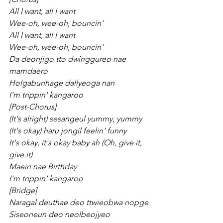
All I want, all I want
Wee-oh, wee-oh, bouncin'
All I want, all I want
Wee-oh, wee-oh, bouncin'
Da deonjigo tto dwinggureo nae 
mamdaero
Holgabunhage dallyeoga nan
I'm trippin' kangaroo
[Post-Chorus]
(It's alright) sesangeul yummy, yummy
(It's okay) haru jongil feelin' funny
It's okay, it's okay baby ah (Oh, give it, 
give it)
Maeiri nae Birthday
I'm trippin' kangaroo
[Bridge]
Naragal deuthae deo ttwieobwa nopge
Siseoneun deo neolbeojyeo