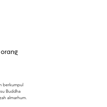
orang 
m berkumpul 
ksu Buddha 
zah almarhum.