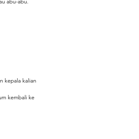
tau abu-abu.
 kepala kalian 
um kembali ke 