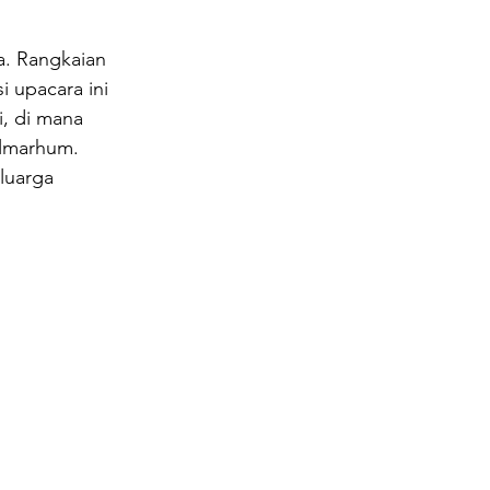
. Rangkaian 
i upacara ini 
, di mana 
lmarhum. 
luarga 