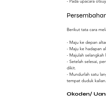
- Pada upacara otsu
Persembaha
Berikut tata cara m
- Maju ke depan alt
- Maju ke hadapan 
- Majulah selangka
- Setelah selesai, p
dikit.
- Mundurlah satu l
tempat duduk kalian
Okoden/ Uan