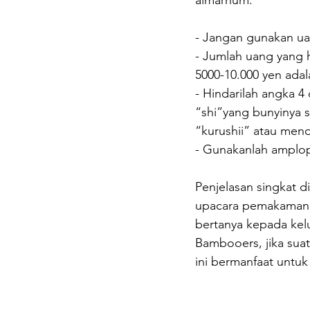
- Jangan gunakan ua
- Jumlah uang yang 
5000-10.000 yen ada
- Hindarilah angka 
“shi”yang bunyinya 
“kurushii” atau mend
- Gunakanlah amplop
Penjelasan singkat d
upacara pemakaman y
bertanya kepada kel
Bambooers, jika sua
ini bermanfaat untu