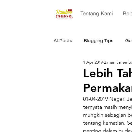
Tentang Kami
Bel
All Posts
Blogging Tips
Ge
1 Apr 2019
2 menit memb
China
Astronomy
Sp
Lebih Ta
Permaka
01-04-2019 Negeri J
ternyata masih menyi
mungkin sebagian bes
tentang kematian. S
penting dalam buda