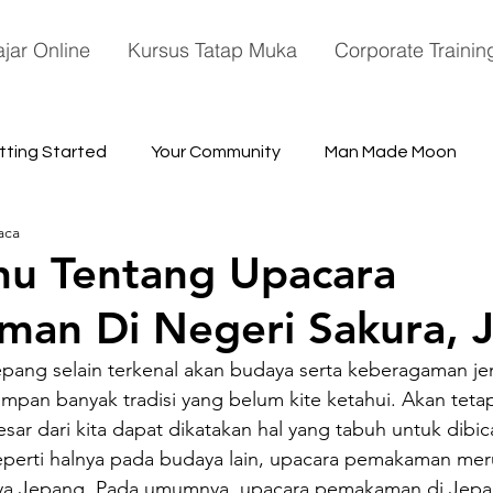
ajar Online
Kursus Tatap Muka
Corporate Trainin
tting Started
Your Community
Man Made Moon
aca
ace
hu Tentang Upacara
man Di Negeri Sakura, 
epang selain terkenal akan budaya serta keberagaman je
mpan banyak tradisi yang belum kite ketahui. Akan tetapi 
ar dari kita dapat dikatakan hal yang tabuh untuk dibic
eperti halnya pada budaya lain, upacara pemakaman mer
ya Jepang. Pada umumnya, upacara pemakaman di Jepa