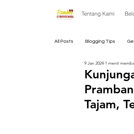
Tentang Kami
Bel
All Posts
Blogging Tips
Ge
9 Jan 2024
1 menit memb
China
Astronomy
Sp
Kunjunga
Pramban
Tajam, T