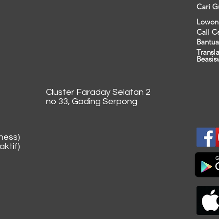
Cari G
Lowon
Call C
Bantua
Transl
Beasis
Cluster Faraday Selatan 2
no 33, Gading Serpong
ness)
ktif)