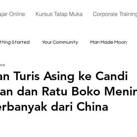
ajar Online
Kursus Tatap Muka
Corporate Trainin
tting Started
Your Community
Man Made Moon
aca
ace
n Turis Asing ke Candi
an dan Ratu Boko Meni
erbanyak dari China