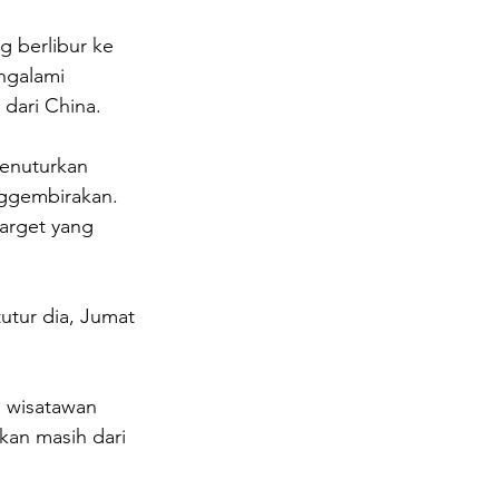
 berlibur ke 
ngalami 
 dari China.
enuturkan 
ggembirakan. 
arget yang 
utur dia, Jumat 
a wisatawan 
an masih dari 