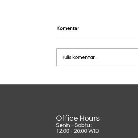
Komentar
Tulis komentar...
Lagi Viral di China, Kopi
Dicampur Irisan Daun
Bawang
Office Hours
Senin - Sabtu :
12:00 - 20:00 WIB