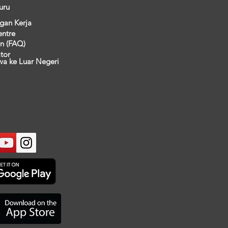
uru
gan Kerja
entre
n (FAQ)
ator
wa ke Luar Negeri