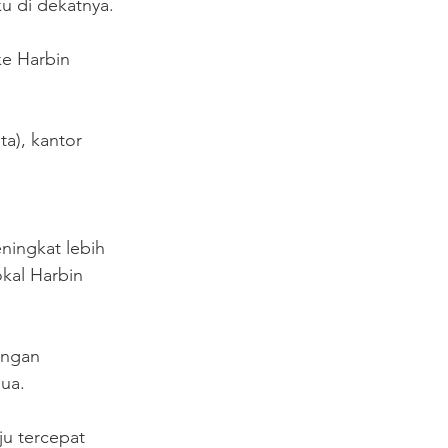
u di dekatnya.
ke Harbin 
ta), kantor 
ningkat lebih 
okal Harbin 
engan 
hua.
ju tercepat 