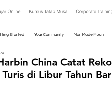
ajar Online
Kursus Tatap Muka
Corporate Trainin
tting Started
Your Community
Man Made Moon
aca
ace
Harbin China Catat Reko
 Turis di Libur Tahun Ba