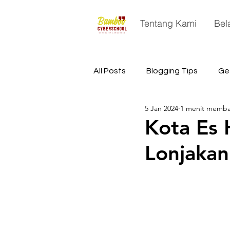
Tentang Kami
Bel
All Posts
Blogging Tips
Ge
5 Jan 2024
1 menit memb
China
Astronomy
Sp
Kota Es 
Lonjakan