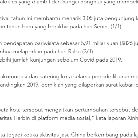
 balok es yang diambil dari Sungai Songhua yang membek
stival tahun ini membantu menarik 3,05 juta pengunjung 
ran tahun baru yang berakhir pada hari Senin, (1/1).
 pendapatan pariwisata sebesar 5,91 miliar yuan ($826 ju
nhua melaporkan pada hari Rabu (3/1).
ebihi jumlah kunjungan sebelum Covid pada 2019.
akomodasi dan katering kota selama periode liburan me
ibandingkan 2019, demikian yang dilaporkan surat kabar l
ata kota tersebut mengaitkan pertumbuhan tersebut d
itas Harbin di platform media sosial," kata laporan Xin
ta terjadi ketika aktivitas jasa China berkembang pada la