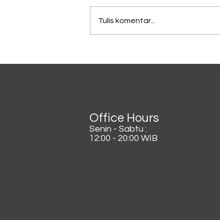
Tulis komentar...
Lagi Viral di China, Kopi
Dicampur Irisan Daun
Bawang
Office Hours
Senin - Sabtu :
12:00 - 20:00 WIB