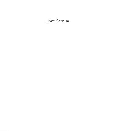
Lihat Semua
in Banyak Rumah
tu' di Jepang, Bikin
omi Rugi