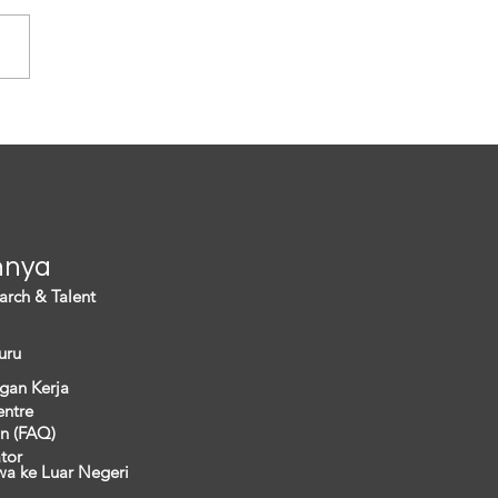
ng sedang menghadapi
s demografi yang tak hanya
ancam eksistensi warganya
i menimbulkan persoalan
a. Hal ini...
nnya
arch & Talent
uru
gan Kerja
entre
n (FAQ)
ator
wa ke Luar Negeri