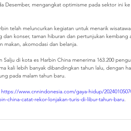
a Desember, mengangkat optimisme pada sektor ini ke le
bin telah meluncurkan kegiatan untuk menarik wisatawa
g dan konser, taman hiburan dan pertunjukan kembang ap
n makan, akomodasi dan belanja.
an Salju di kota es Harbin China menerima 163.200 peng
lima kali lebih banyak dibandingkan tahun lalu, dengan h
ung pada malam tahun baru.
 
https://www.cnnindonesia.com/gaya-hidup/2024010507
n-china-catat-rekor-lonjakan-turis-di-libur-tahun-baru
.