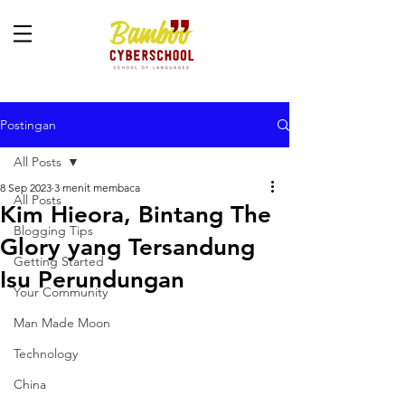
Postingan
All Posts
8 Sep 2023
3 menit membaca
All Posts
Kim Hieora, Bintang The
Blogging Tips
Glory yang Tersandung
Getting Started
Isu Perundungan
Your Community
Man Made Moon
Technology
China