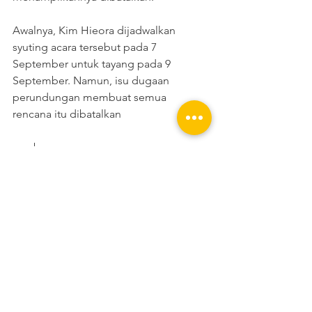
Awalnya, Kim Hieora dijadwalkan 
syuting acara tersebut pada 7 
September untuk tayang pada 9 
September. Namun, isu dugaan 
perundungan membuat semua 
rencana itu dibatalkan
sumber: 
https://www.cnnindonesia.com/hiburan
/20230906203906-234-995747/kim-
hieora-bintang-the-glory-yang-
tersandung-isu-perundungan/2
Lihat Semua
Postingan Terakhir