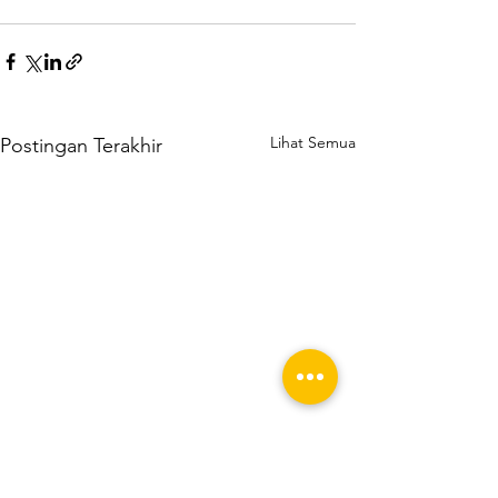
Lihat Semua
Postingan Terakhir
Populasi Anak di Jepang
Makin Banyak 