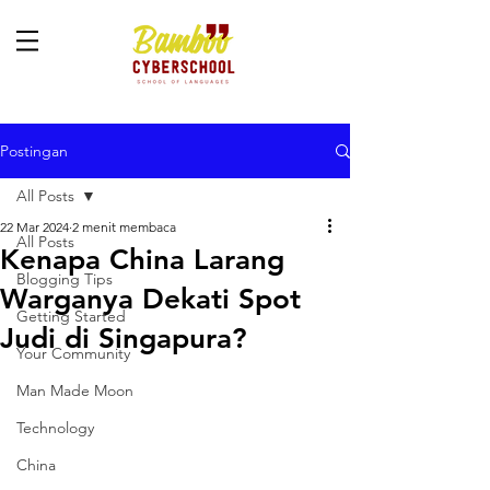
Postingan
All Posts
22 Mar 2024
2 menit membaca
All Posts
Kenapa China Larang
Blogging Tips
Warganya Dekati Spot
Getting Started
Judi di Singapura?
Your Community
Man Made Moon
Technology
China