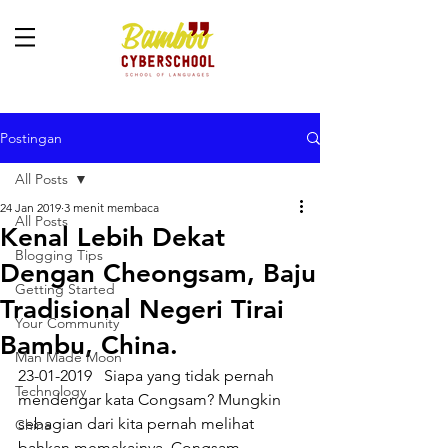
Postingan
All Posts
24 Jan 2019
3 menit membaca
All Posts
Kenal Lebih Dekat
Blogging Tips
Dengan Cheongsam, Baju
Getting Started
Tradisional Negeri Tirai
Your Community
Bambu, China.
Man Made Moon
23-01-2019   Siapa yang tidak pernah 
Technology
mendengar kata Congsam? Mungkin 
sebagian dari kita pernah melihat 
China
bahkan memakainya. Congsam 