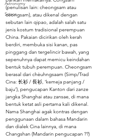
Astronomy
(penulisan lain: cheongsam atau 
Space
céongsam), atau dikenal dengan 
sebutan lain qipao, adalah salah satu 
jenis kostum tradisional perempuan 
China. Pakaian dicirikan oleh kerah 
berdiri, membuka sisi kanan, pas 
pinggang dan tergelincir bawah, yang 
sepenuhnya dapat memicu keindahan 
bentuk tubuh perempuan. Cheongsam 
berasal dari chèuhngsaam (Simp/Trad 
Cina: 长衫 / 長衫, 'kemeja panjang / 
baju'), pengucapan Kanton dari zanze 
jangka Shanghai atau zansae, di mana 
bentuk ketat asli pertama kali dikenal. 
Nama Shanghai agak kontras dengan 
penggunaan dalam bahasa Mandarin 
dan dialek Cina lainnya, di mana 
Changshan (Mandarin pengucapan ??) 