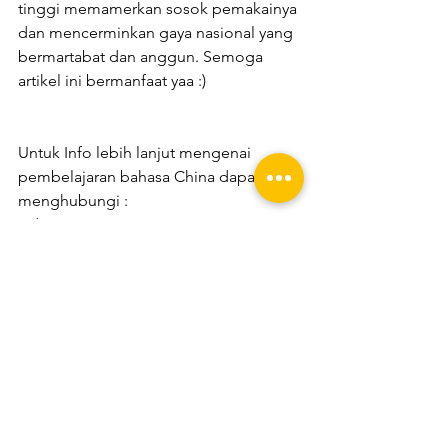
tinggi memamerkan sosok pemakainya 
dan mencerminkan gaya nasional yang 
bermartabat dan anggun. Semoga 
artikel ini bermanfaat yaa :)
Untuk Info lebih lanjut mengenai 
pembelajaran bahasa China dapat 
menghubungi :
Admin : +6285266840608
Admin : +6285266101952
WEB : www.Bamboocyberschool.com
Instagram : Bamboocyberschool
Facebook : Bamboocyberschool
Lihat Semua
Postingan Terakhir