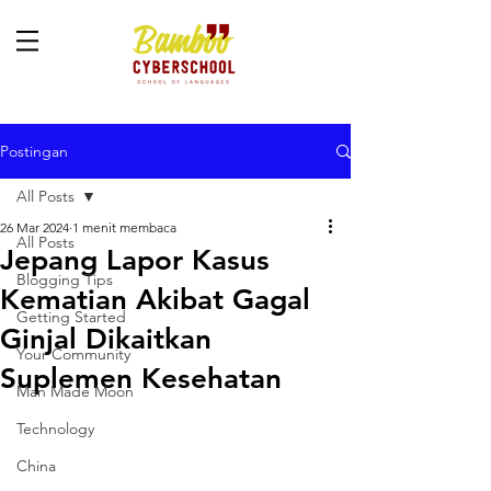
Postingan
All Posts
26 Mar 2024
1 menit membaca
All Posts
Jepang Lapor Kasus
Blogging Tips
Kematian Akibat Gagal
Getting Started
Ginjal Dikaitkan
Your Community
Suplemen Kesehatan
Man Made Moon
Technology
China