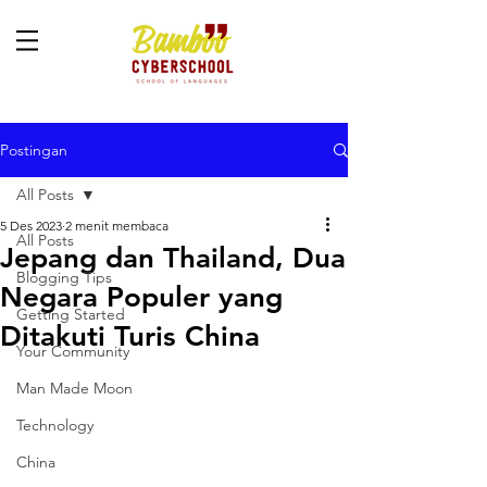
Postingan
All Posts
5 Des 2023
2 menit membaca
All Posts
Jepang dan Thailand, Dua
Blogging Tips
Negara Populer yang
Getting Started
Ditakuti Turis China
Your Community
Man Made Moon
Technology
China