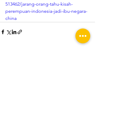
513462/jarang-orang-tahu-kisah-
perempuan-indonesia-jadi-ibu-negara-
china
Lihat Semua
Postingan Terakhir