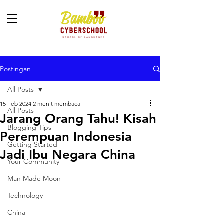
Postingan
All Posts
15 Feb 2024
2 menit membaca
All Posts
Jarang Orang Tahu! Kisah
Blogging Tips
Perempuan Indonesia
Getting Started
Jadi Ibu Negara China
Your Community
Man Made Moon
Technology
China