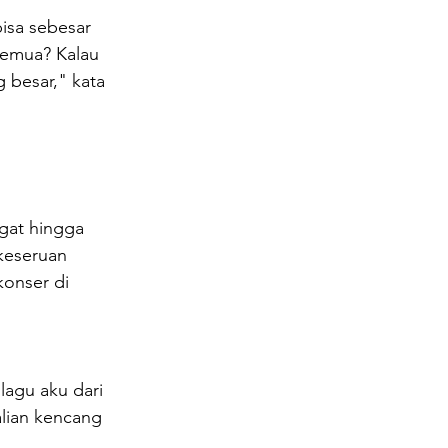
isa sebesar 
semua? Kalau 
g besar," kata 
gat hingga 
keseruan 
onser di 
 
 lagu aku dari 
lian kencang 