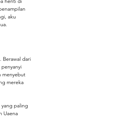
 henti di 
 penampilan 
gi, aku 
dua.
 Berawal dari 
 penyanyi 
an menyebut 
ang mereka 
 yang paling 
an Uaena 