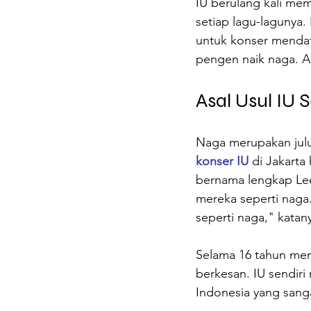
IU berulang kali me
setiap lagu-lagunya.
untuk konser mendata
pengen naik naga. Ak
Asal Usul IU
Naga merupakan julu
konser IU
 di Jakart
bernama lengkap Lee
mereka seperti naga
seperti naga," katan
Selama 16 tahun menj
berkesan. IU sendir
Indonesia yang sanga