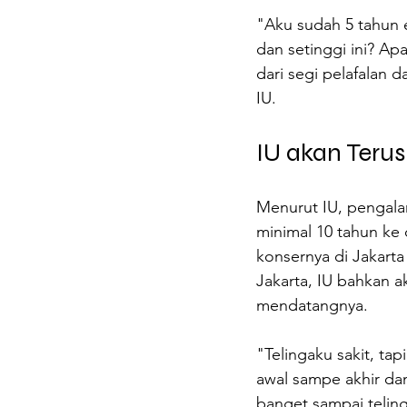
"Aku sudah 5 tahun e
dan setinggi ini? Ap
dari segi pelafalan d
IU.
IU akan Terus
Menurut IU, pengalam
minimal 10 tahun ke
konsernya di Jakarta
Jakarta, IU bahkan a
mendatangnya.
"Telingaku sakit, tapi
awal sampe akhir da
banget sampai telin