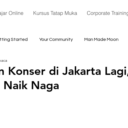
ajar Online
Kursus Tatap Muka
Corporate Trainin
tting Started
Your Community
Man Made Moon
baca
ace
n Konser di Jakarta Lagi,
 Naik Naga