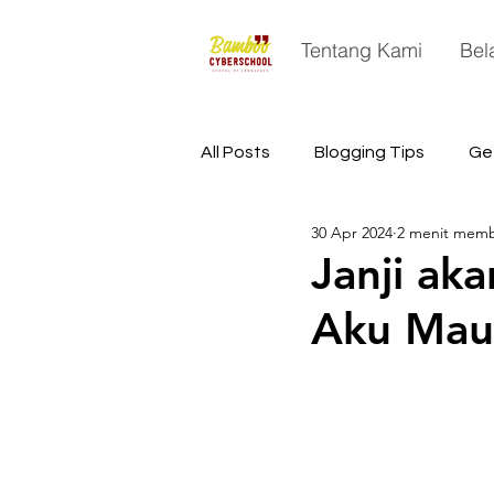
Tentang Kami
Bel
All Posts
Blogging Tips
Ge
30 Apr 2024
2 menit mem
China
Astronomy
Sp
Janji aka
Aku Mau