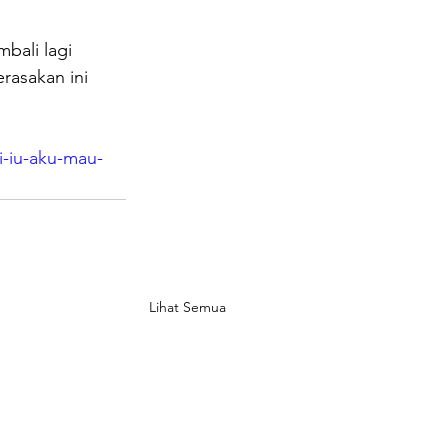
bali lagi 
rasakan ini 
i-iu-aku-mau-
Lihat Semua