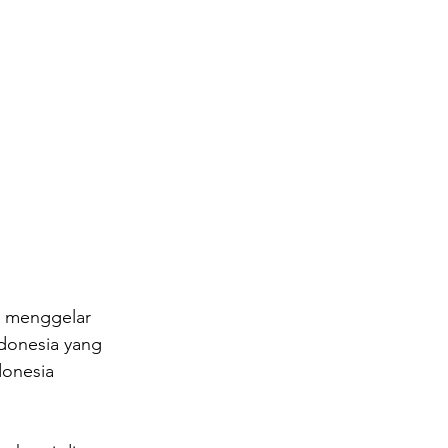
k menggelar 
donesia yang 
donesia 