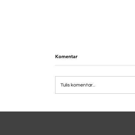
Komentar
Tulis komentar...
Lagi Viral di China, Kopi
Dicampur Irisan Daun
Bawang