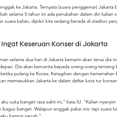
nggak ke Jakarta. Ternyata (suara penggemar) Jakarta b
akah selama 5 tahun ini ada perubahan dalam diri kalian 
an suara kalian, dipikir kita sedang berada di stadion yan
 Ingat Keseruan Konser di Jakarta
an selama dua hari di Jakarta kemarin akan terus dia in
 depan. Dia akan bercerita kepada orang-orang tentang 
 ketika pulang ke Korea. Ketagihan dengan kemeriahan k
kan memasukkan Jakarta ke dalam daftar kota tur konser
 aku suka banget rasa sakit ini," kata IU. "Kalian nyanyiin
n bagus banget. Walapun enggak pakai mic tapi suara ka
gaku hampir pecah."