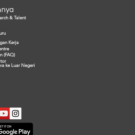
nnya
arch & Talent
uru
gan Kerja
entre
n (FAQ)
ator
wa ke Luar Negeri