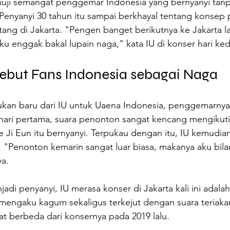
muji semangat penggemar Indonesia yang bernyanyi tanpa
 Penyanyi 30 tahun itu sampai berkhayal tentang konsep
ng di Jakarta. "Pengen banget berikutnya ke Jakarta la
u enggak bakal lupain naga," kata IU di konser hari ke
 Sebut Fans Indonesia sebagai Naga
kan baru dari IU untuk Uaena Indonesia, penggemarnya.
a hari pertama, suara penonton sangat kencang mengikuti
 Ji Eun itu bernyanyi. Terpukau dengan itu, IU kemudi
. "Penonton kemarin sangat luar biasa, makanya aku bil
ya.
adi penyanyi, IU merasa konser di Jakarta kali ini adalah
i mengaku kagum sekaligus terkejut dengan suara teriak
t berbeda dari konsernya pada 2019 lalu.