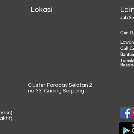
Lokasi
Lai
Job Se
Cari G
Lowon
Call C
Bantua
Transl
Beasis
Cluster Faraday Selatan 2
no 33, Gading Serpong
ness)
ktif)