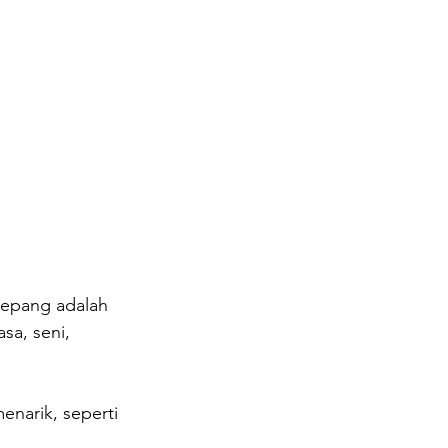
Jepang adalah 
a, seni, 
narik, seperti 