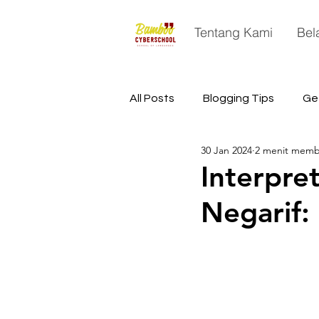
Tentang Kami
Bel
All Posts
Blogging Tips
Ge
30 Jan 2024
2 menit mem
China
Astronomy
Sp
Interpre
Negarif