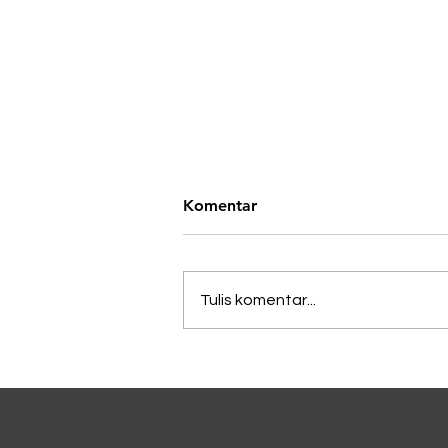
Komentar
Tulis komentar...
Lagi Viral di China, Kopi
Dicampur Irisan Daun
Bawang