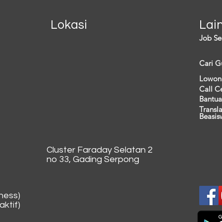
Lokasi
Lai
Job Se
Cari G
Lowon
Call C
Bantua
Transl
Beasis
Cluster Faraday Selatan 2
no 33, Gading Serpong
ness)
ktif)