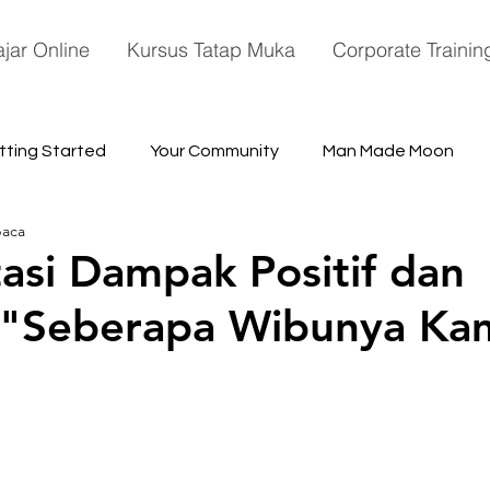
ajar Online
Kursus Tatap Muka
Corporate Trainin
tting Started
Your Community
Man Made Moon
baca
ace
tasi Dampak Positif dan
: "Seberapa Wibunya Ka