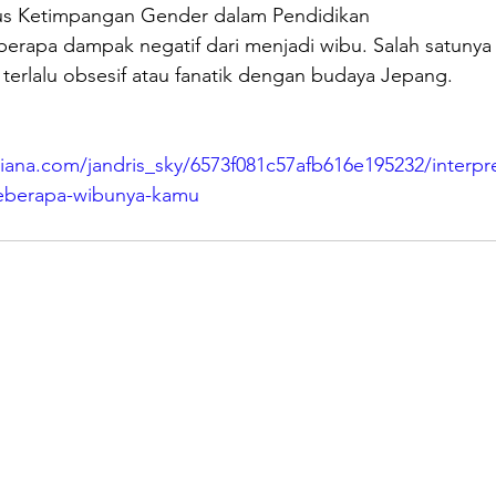
s Ketimpangan Gender dalam Pendidikan
erapa dampak negatif dari menjadi wibu. Salah satunya 
terlalu obsesif atau fanatik dengan budaya Jepang. 
ana.com/jandris_sky/6573f081c57afb616e195232/interpr
-seberapa-wibunya-kamu