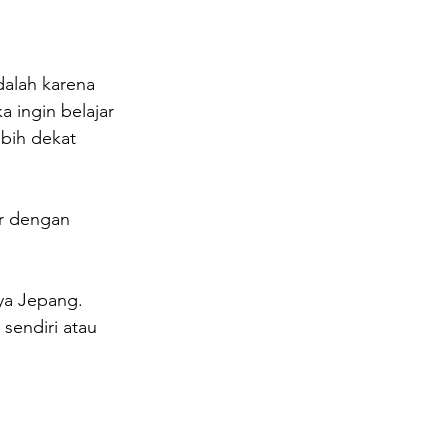
dalah karena 
 ingin belajar 
bih dekat 
r dengan 
ya Jepang. 
endiri atau 