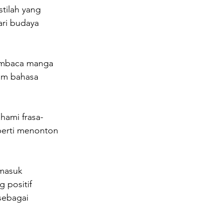
tilah yang 
ri budaya 
embaca manga 
am bahasa 
hami frasa-
perti menonton 
masuk 
 positif 
sebagai 