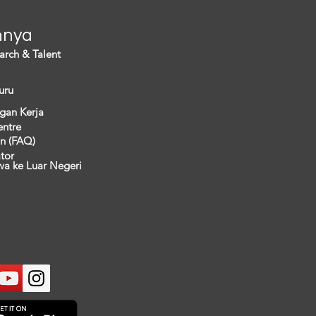
nnya
arch & Talent
uru
gan Kerja
entre
n (FAQ)
ator
wa ke Luar Negeri