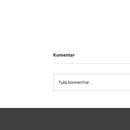
Komentar
Tulis komentar...
Lagi Viral di China, Kopi
Dicampur Irisan Daun
Bawang