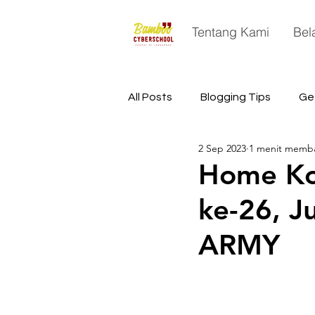
Tentang Kami
Bel
All Posts
Blogging Tips
Ge
2 Sep 2023
1 menit memb
China
Astronomy
Sp
Home Ko
ke-26, J
ARMY