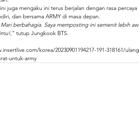
 ini juga mengaku ini terus berjalan dengan rasa percaya 
endiri, dan bersama ARMY di masa depan.
! Mari berbahagia. Saya memposting ini semenit lebih aw
imu!
," tutup Jungkook BTS.
.insertlive.com/korea/20230901194217-191-318161/ulang
urat-untuk-army