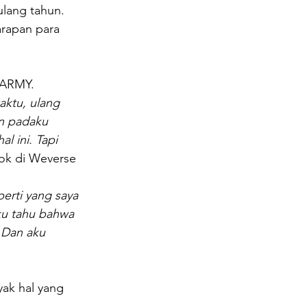
ulang tahun.
rapan para 
 ARMY.
aktu, ulang 
an padaku 
l ini. Tapi 
ook di Weverse 
perti yang saya 
ku tahu bahwa 
 Dan aku 
ak hal yang 