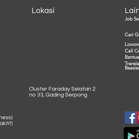
Lokasi
Lai
Job Se
Cari G
Lowon
Call C
Bantua
Transl
Beasis
Cluster Faraday Selatan 2
no 33, Gading Serpong
ness)
ktif)