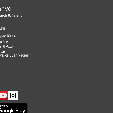
nnya
arch & Talent
uru
gan Kerja
entre
n (FAQ)
ator
wa ke Luar Negeri