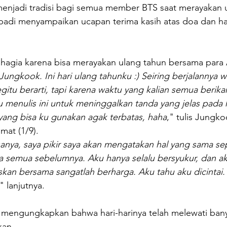
menjadi tradisi bagi semua member BTS saat merayakan 
badi menyampaikan ucapan terima kasih atas doa dan ha
agia karena bisa merayakan ulang tahun bersama para
Jungkook. Ini hari ulang tahunku :) Seiring berjalannya w
egitu berarti, tapi karena waktu yang kalian semua berik
 menulis ini untuk meninggalkan tanda yang jelas pada ha
yang bisa ku gunakan agak terbatas, haha
," tulis Jungk
mat (1/9).
iasanya, saya pikir saya akan mengatakan hal yang sama se
 semua sebelumnya. Aku hanya selalu bersyukur, dan a
skan bersama sangatlah berharga. Aku tahu aku dicintai.
," lanjutnya.
engungkapkan bahwa hari-harinya telah melewati bany
kan.