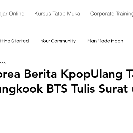
ajar Online
Kursus Tatap Muka
Corporate Trainin
tting Started
Your Community
Man Made Moon
aca
ace
rea Berita KpopUlang 
ungkook BTS Tulis Surat