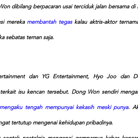
n dibilang berpacaran usai terciduk jalan bersama di A
si mereka 
membantah tegas
 kalau aktris-aktor ternama
a sebatas teman saja.
 terkait isu kencan tersebut. Dong Won sendiri mengaku
 mengaku tengah mempunyai kekasih meski punya
. Ak
gat tertutup mengenai kehidupan pribadinya.
 sontak nostalgia mengenai gemparnya kabar kenca