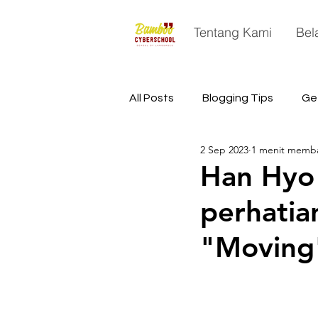
Tentang Kami
Bel
All Posts
Blogging Tips
Ge
2 Sep 2023
1 menit memb
China
Astronomy
Sp
Han Hyo 
perhatia
"Moving"