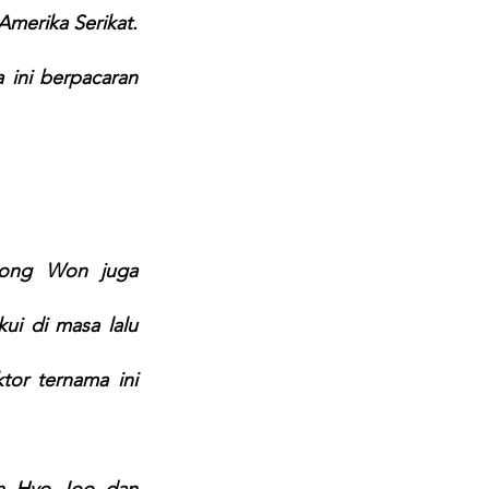
merika Serikat. 
 ini berpacaran 
Tak hanya BH Entertainment dan YG Entertainment, Hyo Joo dan Dong Won juga 
i di masa lalu 
tor ternama ini 
n Hyo Joo dan 