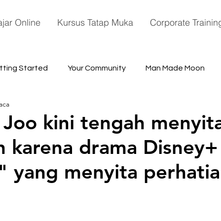
ajar Online
Kursus Tatap Muka
Corporate Trainin
tting Started
Your Community
Man Made Moon
aca
ace
Joo kini tengah menyit
n karena drama Disney+
 yang menyita perhatia