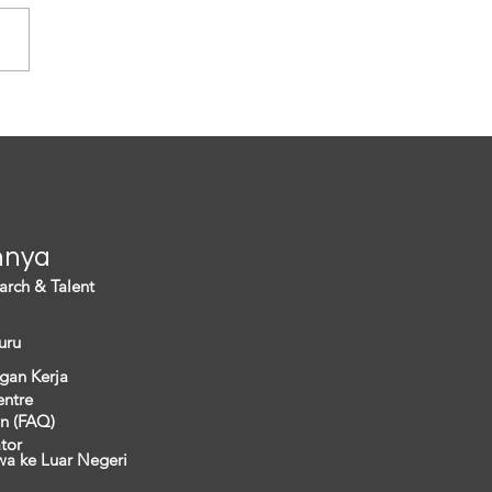
s demografi yang tak hanya
ancam eksistensi warganya
i menimbulkan persoalan
a. Hal ini...
nnya
arch & Talent
uru
gan Kerja
entre
n (FAQ)
ator
wa ke Luar Negeri