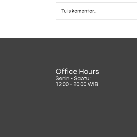
Tulis komentar...
Lagi Viral di China, Kopi
Dicampur Irisan Daun
Bawang
Office Hours
Senin - Sabtu :
12:00 - 20:00 WIB