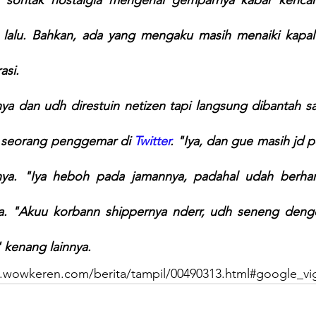
alu. Bahkan, ada yang mengaku masih menaiki kapal 
asi.
 dan udh direstuin netizen tapi langsung dibantah s
 seorang penggemar di 
Twitter
. "Iya, dan gue masih jd 
innya. "Iya heboh pada jamannya, padahal udah berha
ya. "Akuu korbann shippernya nderr, udh seneng denger 
 kenang lainnya.
.wowkeren.com/berita/tampil/00490313.html#google_vi