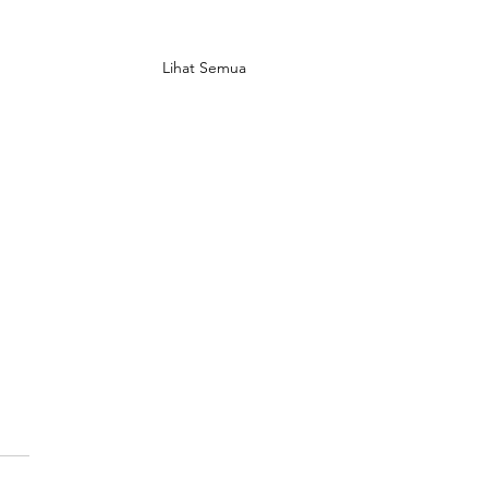
Lihat Semua
in Banyak Rumah
tu' di Jepang, Bikin
omi Rugi
ng sedang menghadapi