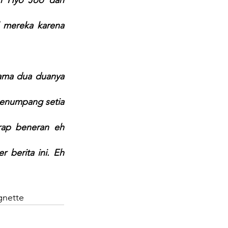
mereka karena 
ama dua duanya 
penumpang setia 
rap beneran eh 
berita ini. Eh 
gnette