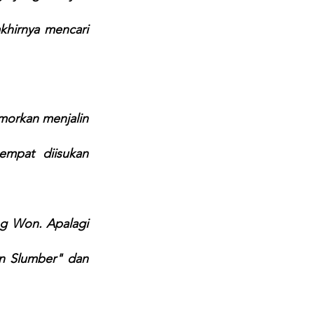
hirnya mencari 
orkan menjalin 
empat diisukan 
 Won. Apalagi 
en Slumber" dan 