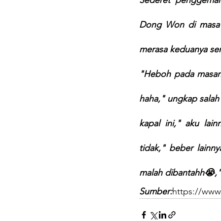
Dong Won di masa l
merasa keduanya ser
"Heboh pada masanya
haha," ungkap salah
kapal ini," aku la
tidak," beber lainn
malah dibantahh😭,"
Sumber:
https://www