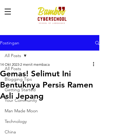
Postingan
All Posts
14 Okt 2023
2 menit membaca
All Posts
Gemas! Selimut Ini
Blogging Tips
Bentuknya Persis Ramen
Getting Started
Asli Jepang
Your Community
Man Made Moon
Technology
China