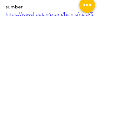
sumber 
https://www.liputan6.com/bisnis/read/5
576746/franc-swiss-dan-yen-jepang-jadi-
buruan-usai-israel-serang-iran?page=3
Lihat Semua
Postingan Terakhir