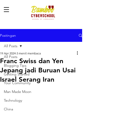
Postingan
All Posts
19 Apr 2024
3 menit membaca
All Posts
Franc Swiss dan Yen
Blogging Tips
Jepang jadi Buruan Usai
Getting Started
Israel Serang Iran
Your Community
Man Made Moon
Technology
China