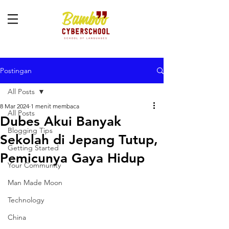
Postingan
All Posts
8 Mar 2024
1 menit membaca
All Posts
Dubes Akui Banyak
Blogging Tips
Sekolah di Jepang Tutup,
Getting Started
Pemicunya Gaya Hidup
Your Community
Man Made Moon
Technology
China