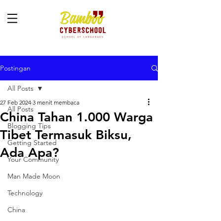
Postingan
All Posts
27 Feb 2024
3 menit membaca
All Posts
China Tahan 1.000 Warga
Blogging Tips
Tibet Termasuk Biksu,
Getting Started
Ada Apa?
Your Community
Man Made Moon
Technology
China