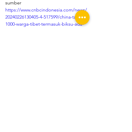
sumber 
https://www.cnbcindonesia.com/news/
20240226130405-4-517599/china-tahan-
1000-warga-tibet-termasuk-biksu-ada-
apa
Lihat Semua
Postingan Terakhir