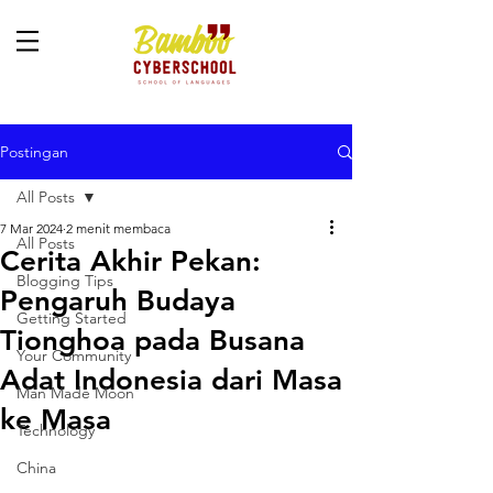
Postingan
All Posts
7 Mar 2024
2 menit membaca
All Posts
Cerita Akhir Pekan:
Blogging Tips
Pengaruh Budaya
Getting Started
Tionghoa pada Busana
Your Community
Adat Indonesia dari Masa
Man Made Moon
ke Masa
Technology
China